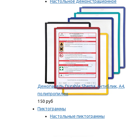
Настольное демонстрационное
оборудование
Мы рекомендуем
Демопанель Durable Sherpa, антиблик, А4,
полипропилен
150 руб
Пиктограммы
Настольные пиктограммы
Самоклеящиеся пиктограммы
Мы рекомендуем