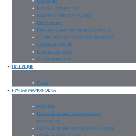
Кейтеринг
Корзины для мусора
Корзины и баки для мусора
Пепельницы
Покупательские корзины и тележки
Стойки под зонт и трость в прихожую
Хранение ключей
Ящики для денег
Офисная мебель
ПИШУЩИЕ
Ручки
РУЧНАЯ МАРКИРОВКА
Маркеры
Промышленные и специальные
карандаши
Промышленные и специальные мелки
Спреи, аэрозоли, лаки