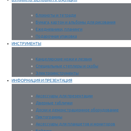
Блокноты и тетради
Бумага, картон и альбомы для рисования
Ежедневники, планинги
Подарочная упаковка
ИНСТРУМЕНТЫ
Канцелярские ножи и лезвия
Специальные степлеры и скобы
Электроинструменты
ИНФОРМАЦИЯ И ПРЕЗЕНТАЦИЯ
Аксессуары для презентации
Дверные таблички
Доски и демонстрационное оборудование
Пиктограммы
Аксессуары для планшетов и мониторов