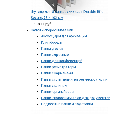
Футляр для 8 банковских карт Durable Rfid
Secure, 75 х 102 мм
1 388.11 руб
Папки и скоросшиватели
Аксессуары для архивации
Клип-борды
Папка уголок
Папки адресные
Папки для конференций
Папки регистраторы
Папки с карманами
Папки с клапанами, на резинках, уголки
Папки с клипом
Папки-органайзеры
Папки-скоросшиватели для документов
Подвесные папки и подставки
Скрепкошины и обложки