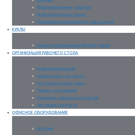
Бейджи
Информационные дисплеи
Информационные рамки
Маркировка на производстве и складе
КУКЛЫ
Куклы коллекционные Birgitte Frigast
ОРГАНИЗАЦИЯ РАБОЧЕГО СТОЛА
Клей канцелярский
Корректоры для текста
Настольные аксессуары
Товары для левшей
Хранение адресов и контактов
Чистящие продукты
ОФИСНОЕ ОБОРУДОВАНИЕ
Аптечки