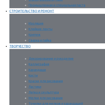
Промышленная и специальная паста
СТРОИТЕЛЬСТВО И РЕМОНТ
Изоляция
Клейкие ленты
Крепеж
Сварка и пайка
ТВОРЧЕСТВО
Декорирование и рукоделие
Каллиграфия
Карандаши
Кисти
Краски для рисования
Ластики
Лепка и скульптура
Мелки для рисования
Точилки для мелков и карандашей