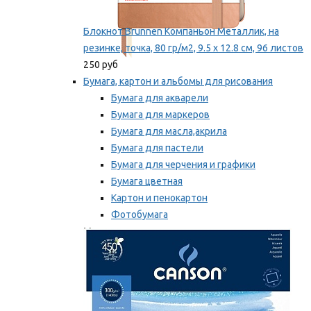
Блокнот Brunnen Компаньон Металлик, на
резинке, точка, 80 гр/м2, 9.5 х 12.8 см, 96 листов
250 руб
Бумага, картон и альбомы для рисования
Бумага для акварели
Бумага для маркеров
Бумага для масла,акрила
Бумага для пастели
Бумага для черчения и графики
Бумага цветная
Картон и пенокартон
Фотобумага
Мы рекомендуем