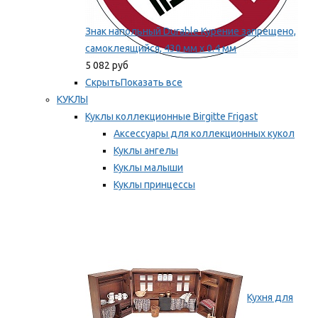
Знак напольный Durable Курение запрещено,
самоклеящийся, 430 мм х 0.4 мм
5 082 руб
Скрыть
Показать все
КУКЛЫ
Куклы коллекционные Birgitte Frigast
Аксессуары для коллекционных кукол
Куклы ангелы
Куклы малыши
Куклы принцессы
Куклы эльфы, гномы и феи
Мы рекомендуем
Кухня для