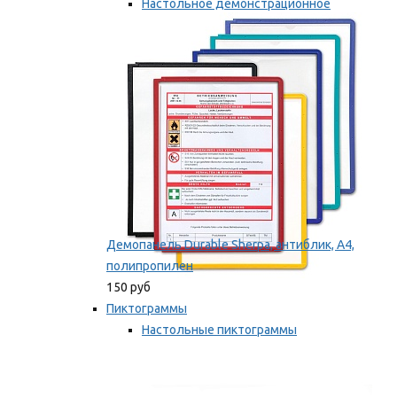
Настольное демонстрационное
оборудование
Мы рекомендуем
Демопанель Durable Sherpa, антиблик, А4,
полипропилен
150 руб
Пиктограммы
Настольные пиктограммы
Самоклеящиеся пиктограммы
Мы рекомендуем