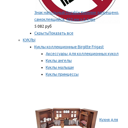
Знак напольный Durable Курение запрещено,
самоклеящийся, 430 мм х 0.4 мм
5 082 руб
Скрыть
Показать все
КУКЛЫ
Куклы коллекционные Birgitte Frigast
Аксессуары для коллекционных кукол
Куклы ангелы
Куклы малыши
Куклы принцессы
Куклы эльфы, гномы и феи
Мы рекомендуем
Кухня для