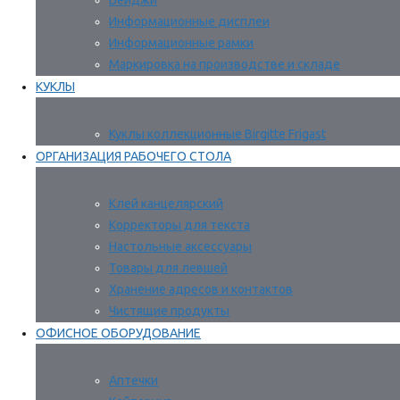
Бейджи
Информационные дисплеи
Информационные рамки
Маркировка на производстве и складе
КУКЛЫ
Куклы коллекционные Birgitte Frigast
ОРГАНИЗАЦИЯ РАБОЧЕГО СТОЛА
Клей канцелярский
Корректоры для текста
Настольные аксессуары
Товары для левшей
Хранение адресов и контактов
Чистящие продукты
ОФИСНОЕ ОБОРУДОВАНИЕ
Аптечки