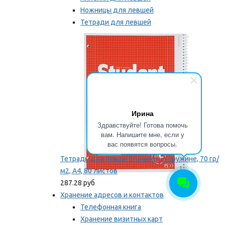
Ножницы для левшей
Тетради для левшей
Точилки для левшей
Мы рекомендуем
Ирина
Здравствуйте! Готова помочь
вам. Напишите мне, если у
вас появятся вопросы.
Тетрадь для левши Brunnen, на пружине, 70 гр/
м2, А4, 80 листов
287.28 руб
Хранение адресов и контактов
Телефонная книга
Хранение визитных карт