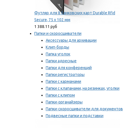
Футляр для 8 банковских карт Durable Rfid
Secure, 75 х 102 мм
1 388.11 руб
Папки и скоросшиватели
Аксессуары для архивации
Клип-борды
Папка уголок
Папки адресные
Папки для конференций
Папки регистраторы
Папки с карманами
Папки с клапанами, на резинках, уголки
Папки с клипом
Папки-органайзеры
Папки-скоросшиватели для документов
Подвесные папки и подставки
Скрепкошины и обложки