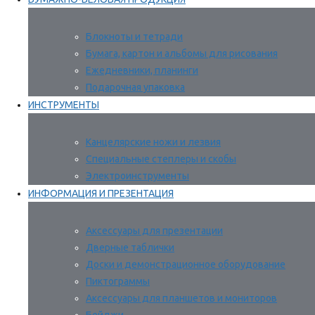
Блокноты и тетради
Бумага, картон и альбомы для рисования
Ежедневники, планинги
Подарочная упаковка
ИНСТРУМЕНТЫ
Канцелярские ножи и лезвия
Специальные степлеры и скобы
Электроинструменты
ИНФОРМАЦИЯ И ПРЕЗЕНТАЦИЯ
Аксессуары для презентации
Дверные таблички
Доски и демонстрационное оборудование
Пиктограммы
Аксессуары для планшетов и мониторов