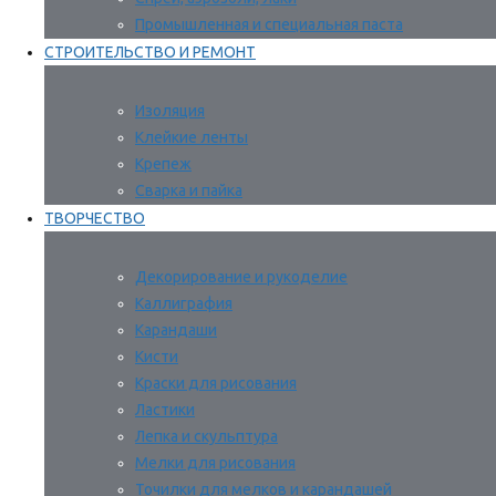
Промышленная и специальная паста
СТРОИТЕЛЬСТВО И РЕМОНТ
Изоляция
Клейкие ленты
Крепеж
Сварка и пайка
ТВОРЧЕСТВО
Декорирование и рукоделие
Каллиграфия
Карандаши
Кисти
Краски для рисования
Ластики
Лепка и скульптура
Мелки для рисования
Точилки для мелков и карандашей