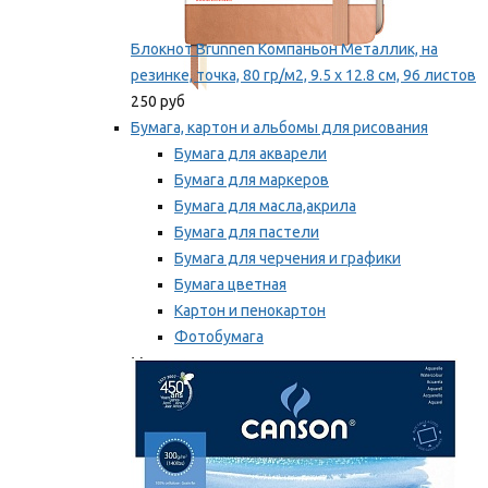
Блокнот Brunnen Компаньон Металлик, на
резинке, точка, 80 гр/м2, 9.5 х 12.8 см, 96 листов
250 руб
Бумага, картон и альбомы для рисования
Бумага для акварели
Бумага для маркеров
Бумага для масла,акрила
Бумага для пастели
Бумага для черчения и графики
Бумага цветная
Картон и пенокартон
Фотобумага
Мы рекомендуем