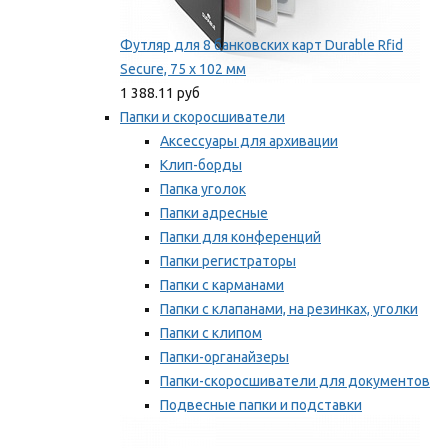
Футляр для 8 банковских карт Durable Rfid
Secure, 75 х 102 мм
1 388.11 руб
Папки и скоросшиватели
Аксессуары для архивации
Клип-борды
Папка уголок
Папки адресные
Папки для конференций
Папки регистраторы
Папки с карманами
Папки с клапанами, на резинках, уголки
Папки с клипом
Папки-органайзеры
Папки-скоросшиватели для документов
Подвесные папки и подставки
Скрепкошины и обложки