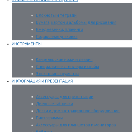
Блокноты и тетради
Бумага, картон и альбомы для рисования
Ежедневники, планинги
Подарочная упаковка
ИНСТРУМЕНТЫ
Канцелярские ножи и лезвия
Специальные степлеры и скобы
Электроинструменты
ИНФОРМАЦИЯ И ПРЕЗЕНТАЦИЯ
Аксессуары для презентации
Дверные таблички
Доски и демонстрационное оборудование
Пиктограммы
Аксессуары для планшетов и мониторов