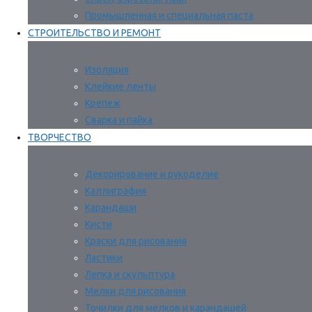
Промышленная и специальная паста
СТРОИТЕЛЬСТВО И РЕМОНТ
Изоляция
Клейкие ленты
Крепеж
Сварка и пайка
ТВОРЧЕСТВО
Декорирование и рукоделие
Каллиграфия
Карандаши
Кисти
Краски для рисования
Ластики
Лепка и скульптура
Мелки для рисования
Точилки для мелков и карандашей