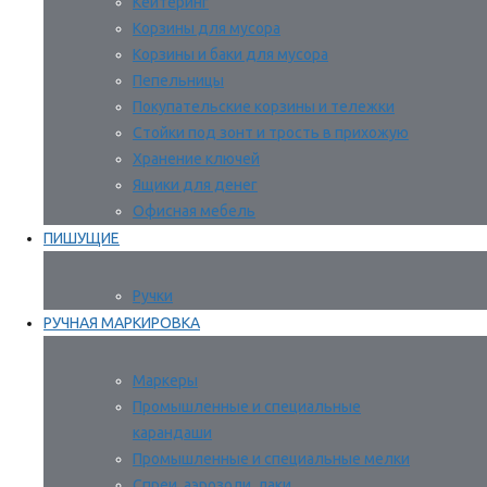
Кейтеринг
Корзины для мусора
Корзины и баки для мусора
Пепельницы
Покупательские корзины и тележки
Стойки под зонт и трость в прихожую
Хранение ключей
Ящики для денег
Офисная мебель
ПИШУЩИЕ
Ручки
РУЧНАЯ МАРКИРОВКА
Маркеры
Промышленные и специальные
карандаши
Промышленные и специальные мелки
Спреи, аэрозоли, лаки