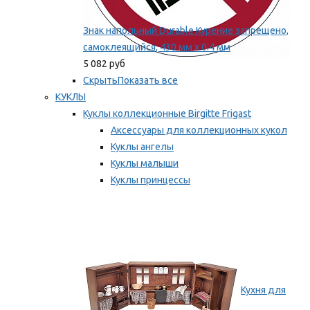
Знак напольный Durable Курение запрещено,
самоклеящийся, 430 мм х 0.4 мм
5 082 руб
Скрыть
Показать все
КУКЛЫ
Куклы коллекционные Birgitte Frigast
Аксессуары для коллекционных кукол
Куклы ангелы
Куклы малыши
Куклы принцессы
Куклы эльфы, гномы и феи
Мы рекомендуем
Кухня для