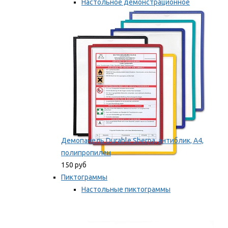
Настольное демонстрационное
оборудование
Мы рекомендуем
Демопанель Durable Sherpa, антиблик, А4,
полипропилен
150 руб
Пиктограммы
Настольные пиктограммы
Самоклеящиеся пиктограммы
Мы рекомендуем