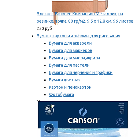
Блокнот Brunnen Компаньон Металлик, на
резинке, точка, 80 гр/м2, 9.5 х 12.8 см, 96 листов
250 руб
Бумага, картон и альбомы для рисования
Бумага для акварели
Бумага для маркеров
Бумага для масла,акрила
Бумага для пастели
Бумага для черчения и графики
Бумага цветная
Картон и пенокартон
Фотобумага
Мы рекомендуем