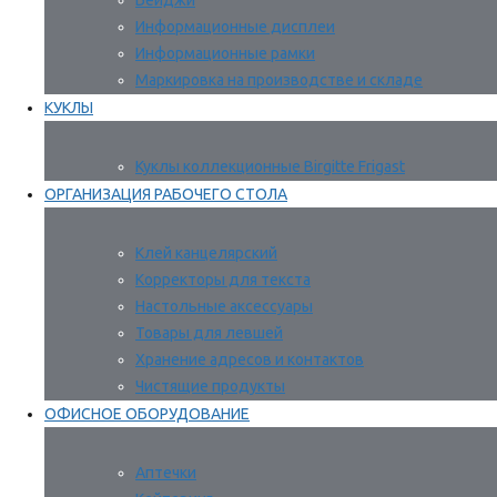
Бейджи
Информационные дисплеи
Информационные рамки
Маркировка на производстве и складе
КУКЛЫ
Куклы коллекционные Birgitte Frigast
ОРГАНИЗАЦИЯ РАБОЧЕГО СТОЛА
Клей канцелярский
Корректоры для текста
Настольные аксессуары
Товары для левшей
Хранение адресов и контактов
Чистящие продукты
ОФИСНОЕ ОБОРУДОВАНИЕ
Аптечки