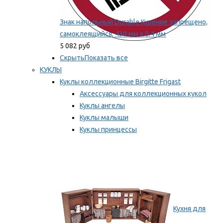
Знак напольный Durable Курение запрещено,
самоклеящийся, 430 мм х 0.4 мм
5 082 руб
Скрыть
Показать все
КУКЛЫ
Куклы коллекционные Birgitte Frigast
Аксессуары для коллекционных кукол
Куклы ангелы
Куклы малыши
Куклы принцессы
Куклы эльфы, гномы и феи
Мы рекомендуем
Кухня для