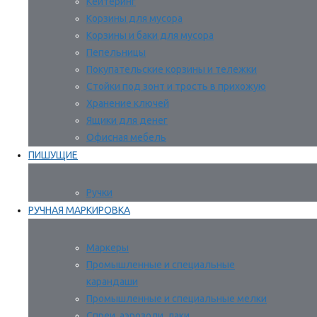
Кейтеринг
Корзины для мусора
Корзины и баки для мусора
Пепельницы
Покупательские корзины и тележки
Стойки под зонт и трость в прихожую
Хранение ключей
Ящики для денег
Офисная мебель
ПИШУЩИЕ
Ручки
РУЧНАЯ МАРКИРОВКА
Маркеры
Промышленные и специальные
карандаши
Промышленные и специальные мелки
Спреи, аэрозоли, лаки