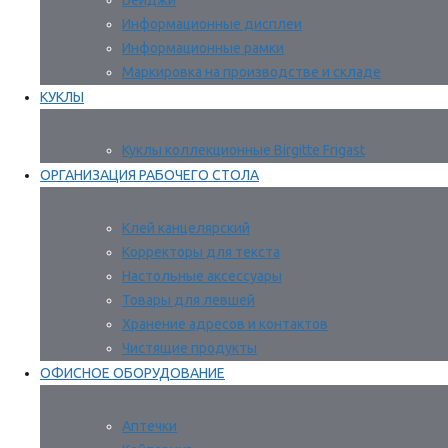
Бейджи
Информационные дисплеи
Информационные рамки
Маркировка на производстве и складе
КУКЛЫ
Куклы коллекционные Birgitte Frigast
ОРГАНИЗАЦИЯ РАБОЧЕГО СТОЛА
Клей канцелярский
Корректоры для текста
Настольные аксессуары
Товары для левшей
Хранение адресов и контактов
Чистящие продукты
ОФИСНОЕ ОБОРУДОВАНИЕ
Аптечки