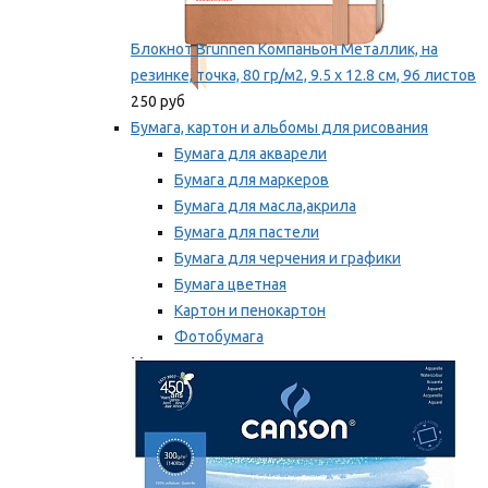
Блокнот Brunnen Компаньон Металлик, на
резинке, точка, 80 гр/м2, 9.5 х 12.8 см, 96 листов
250 руб
Бумага, картон и альбомы для рисования
Бумага для акварели
Бумага для маркеров
Бумага для масла,акрила
Бумага для пастели
Бумага для черчения и графики
Бумага цветная
Картон и пенокартон
Фотобумага
Мы рекомендуем