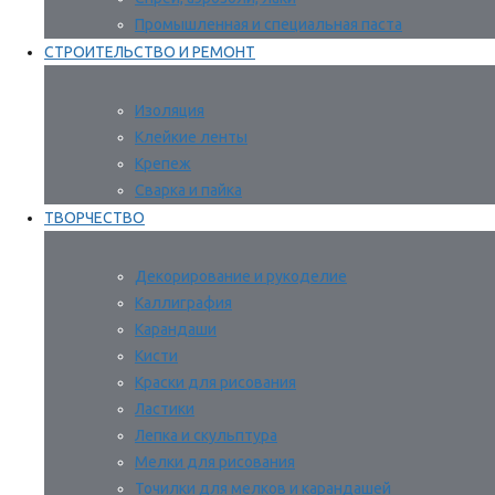
Промышленная и специальная паста
СТРОИТЕЛЬСТВО И РЕМОНТ
Изоляция
Клейкие ленты
Крепеж
Сварка и пайка
ТВОРЧЕСТВО
Декорирование и рукоделие
Каллиграфия
Карандаши
Кисти
Краски для рисования
Ластики
Лепка и скульптура
Мелки для рисования
Точилки для мелков и карандашей