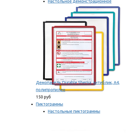
Настольное демонстрационное
оборудование
Мы рекомендуем
Демопанель Durable Sherpa, антиблик, А4,
полипропилен
150 руб
Пиктограммы
Настольные пиктограммы
Самоклеящиеся пиктограммы
Мы рекомендуем