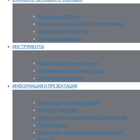
Блокноты и тетради
Бумага, картон и альбомы для рисования
Ежедневники, планинги
Подарочная упаковка
ИНСТРУМЕНТЫ
Канцелярские ножи и лезвия
Специальные степлеры и скобы
Электроинструменты
ИНФОРМАЦИЯ И ПРЕЗЕНТАЦИЯ
Аксессуары для презентации
Дверные таблички
Доски и демонстрационное оборудование
Пиктограммы
Аксессуары для планшетов и мониторов