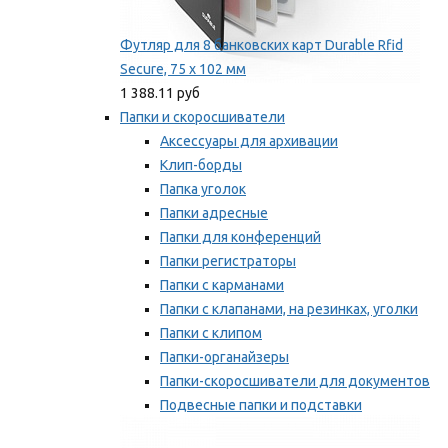
Футляр для 8 банковских карт Durable Rfid
Secure, 75 х 102 мм
1 388.11 руб
Папки и скоросшиватели
Аксессуары для архивации
Клип-борды
Папка уголок
Папки адресные
Папки для конференций
Папки регистраторы
Папки с карманами
Папки с клапанами, на резинках, уголки
Папки с клипом
Папки-органайзеры
Папки-скоросшиватели для документов
Подвесные папки и подставки
Скрепкошины и обложки