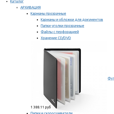
Каталог
АРХИВАЦИЯ
Карманы прозрачные
Карманы и обложки для документов
Папки-уголки прозрачные
Файлы с перфорацией
Хранение CD/DVD
Хранение карт памяти/дискет
Мы рекомендуем
Фут
1 388.11 руб
Папки и скоросшиватели