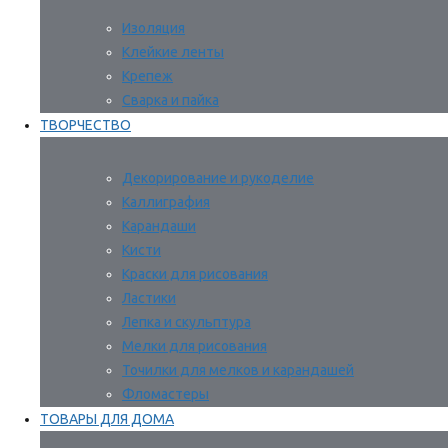
Изоляция
Клейкие ленты
Крепеж
Сварка и пайка
ТВОРЧЕСТВО
Декорирование и рукоделие
Каллиграфия
Карандаши
Кисти
Краски для рисования
Ластики
Лепка и скульптура
Мелки для рисования
Точилки для мелков и карандашей
Фломастеры
ТОВАРЫ ДЛЯ ДОМА