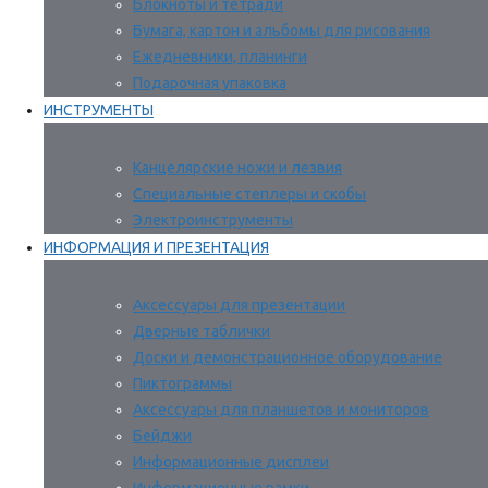
Блокноты и тетради
Бумага, картон и альбомы для рисования
Ежедневники, планинги
Подарочная упаковка
ИНСТРУМЕНТЫ
Канцелярские ножи и лезвия
Специальные степлеры и скобы
Электроинструменты
ИНФОРМАЦИЯ И ПРЕЗЕНТАЦИЯ
Аксессуары для презентации
Дверные таблички
Доски и демонстрационное оборудование
Пиктограммы
Аксессуары для планшетов и мониторов
Бейджи
Информационные дисплеи