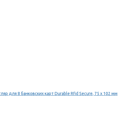
ляр для 8 банковских карт Durable Rfid Secure, 75 х 102 мм