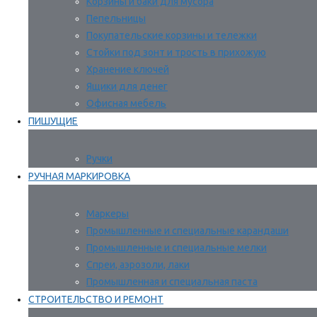
Корзины и баки для мусора
Пепельницы
Покупательские корзины и тележки
Стойки под зонт и трость в прихожую
Хранение ключей
Ящики для денег
Офисная мебель
ПИШУЩИЕ
Ручки
РУЧНАЯ МАРКИРОВКА
Маркеры
Промышленные и специальные карандаши
Промышленные и специальные мелки
Спреи, аэрозоли, лаки
Промышленная и специальная паста
СТРОИТЕЛЬСТВО И РЕМОНТ