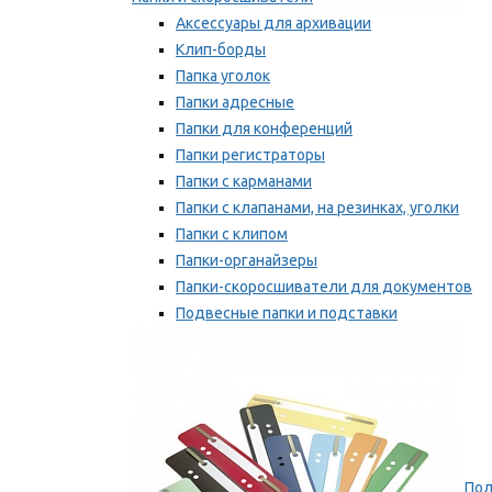
Аксессуары для архивации
Клип-борды
Папка уголок
Папки адресные
Папки для конференций
Папки регистраторы
Папки с карманами
Папки с клапанами, на резинках, уголки
Папки с клипом
Папки-органайзеры
Папки-скоросшиватели для документов
Подвесные папки и подставки
Скрепкошины и обложки
Мы рекомендуем
Пол