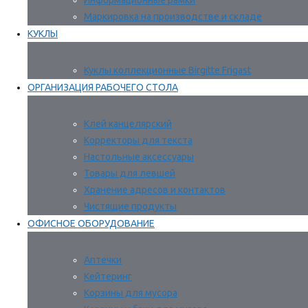
Информационные рамки
Маркировка на производстве и складе
КУКЛЫ
Куклы коллекционные Birgitte Frigast
ОРГАНИЗАЦИЯ РАБОЧЕГО СТОЛА
Клей канцелярский
Корректоры для текста
Настольные аксессуары
Товары для левшей
Хранение адресов и контактов
Чистящие продукты
ОФИСНОЕ ОБОРУДОВАНИЕ
Аптечки
Кейтеринг
Корзины для мусора