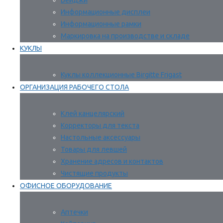
Бейджи
Информационные дисплеи
Информационные рамки
Маркировка на производстве и складе
КУКЛЫ
Куклы коллекционные Birgitte Frigast
ОРГАНИЗАЦИЯ РАБОЧЕГО СТОЛА
Клей канцелярский
Корректоры для текста
Настольные аксессуары
Товары для левшей
Хранение адресов и контактов
Чистящие продукты
ОФИСНОЕ ОБОРУДОВАНИЕ
Аптечки