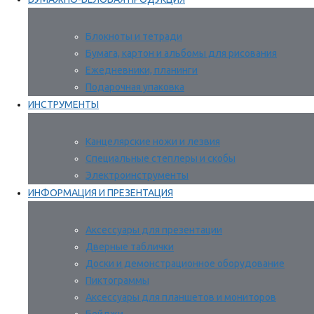
Блокноты и тетради
Бумага, картон и альбомы для рисования
Ежедневники, планинги
Подарочная упаковка
ИНСТРУМЕНТЫ
Канцелярские ножи и лезвия
Специальные степлеры и скобы
Электроинструменты
ИНФОРМАЦИЯ И ПРЕЗЕНТАЦИЯ
Аксессуары для презентации
Дверные таблички
Доски и демонстрационное оборудование
Пиктограммы
Аксессуары для планшетов и мониторов