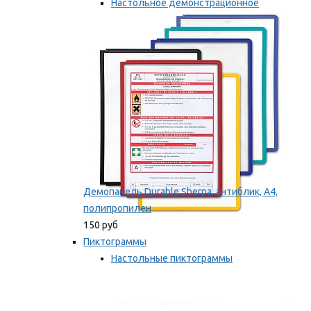
Настольное демонстрационное
оборудование
Мы рекомендуем
Демопанель Durable Sherpa, антиблик, А4,
полипропилен
150 руб
Пиктограммы
Настольные пиктограммы
Самоклеящиеся пиктограммы
Мы рекомендуем