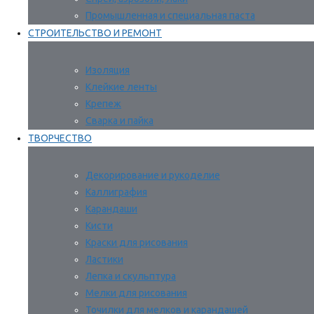
Промышленная и специальная паста
СТРОИТЕЛЬСТВО И РЕМОНТ
Изоляция
Клейкие ленты
Крепеж
Сварка и пайка
ТВОРЧЕСТВО
Декорирование и рукоделие
Каллиграфия
Карандаши
Кисти
Краски для рисования
Ластики
Лепка и скульптура
Мелки для рисования
Точилки для мелков и карандашей