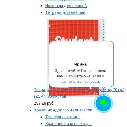
Ножницы для левшей
Тетради для левшей
Точилки для левшей
Мы рекомендуем
Ирина
Здравствуйте! Готова помочь
вам. Напишите мне, если у
вас появятся вопросы.
Тетрадь для левши Brunnen, на пружине, 70 гр/
м2, А4, 80 листов
287.28 руб
Хранение адресов и контактов
Телефонная книга
Хранение визитных карт