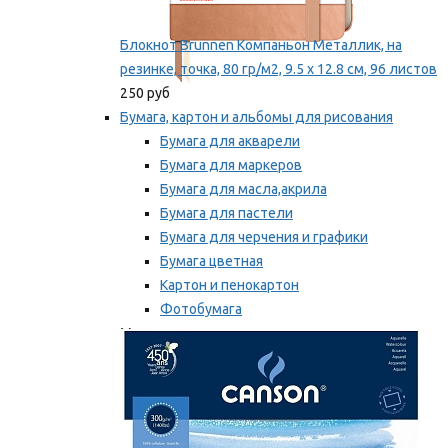
Блокнот Brunnen Компаньон Металлик, на
резинке, точка, 80 гр/м2, 9.5 х 12.8 см, 96 листов
250 руб
Бумага, картон и альбомы для рисования
Бумага для акварели
Бумага для маркеров
Бумага для масла,акрила
Бумага для пастели
Бумага для черчения и графики
Бумага цветная
Картон и пенокартон
Фотобумага
Мы рекомендуем