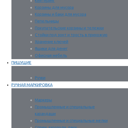
Кейтеринг
Корзины для мусора
Корзины и баки для мусора
Пепельницы
Покупательские корзины и тележки
Стойки под зонт и трость в прихожую
Хранение ключей
Ящики для денег
Офисная мебель
ПИШУЩИЕ
Ручки
РУЧНАЯ МАРКИРОВКА
Маркеры
Промышленные и специальные
карандаши
Промышленные и специальные мелки
Спреи, аэрозоли, лаки