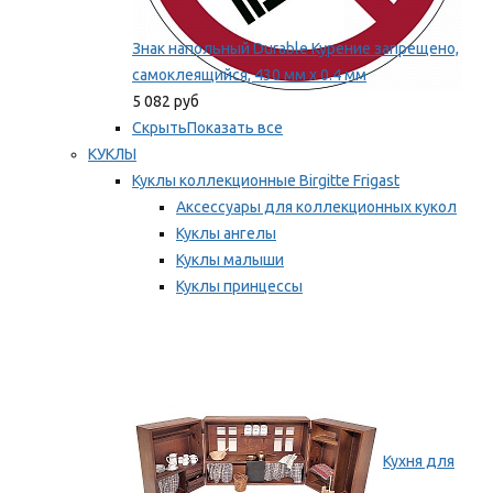
Знак напольный Durable Курение запрещено,
самоклеящийся, 430 мм х 0.4 мм
5 082 руб
Скрыть
Показать все
КУКЛЫ
Куклы коллекционные Birgitte Frigast
Аксессуары для коллекционных кукол
Куклы ангелы
Куклы малыши
Куклы принцессы
Куклы эльфы, гномы и феи
Мы рекомендуем
Кухня для