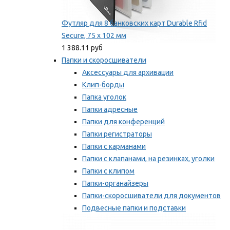
Футляр для 8 банковских карт Durable Rfid
Secure, 75 х 102 мм
1 388.11 руб
Папки и скоросшиватели
Аксессуары для архивации
Клип-борды
Папка уголок
Папки адресные
Папки для конференций
Папки регистраторы
Папки с карманами
Папки с клапанами, на резинках, уголки
Папки с клипом
Папки-органайзеры
Папки-скоросшиватели для документов
Подвесные папки и подставки
Скрепкошины и обложки