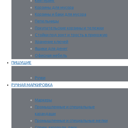
Кейтеринг
Корзины для мусора
Корзины и баки для мусора
Пепельницы
Покупательские корзины и тележки
Стойки под зонт и трость в прихожую
Хранение ключей
Ящики для денег
Офисная мебель
ПИШУЩИЕ
Ручки
РУЧНАЯ МАРКИРОВКА
Маркеры
Промышленные и специальные
карандаши
Промышленные и специальные мелки
Спреи, аэрозоли, лаки