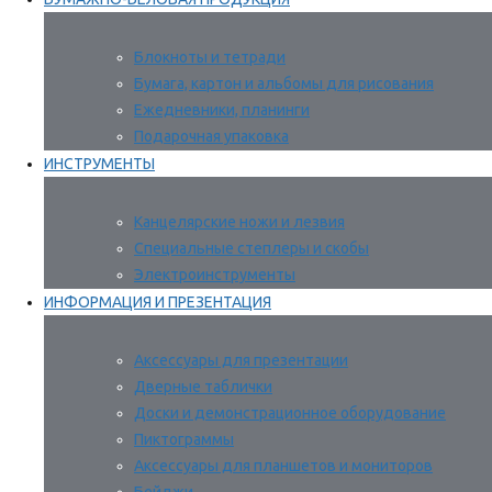
Блокноты и тетради
Бумага, картон и альбомы для рисования
Ежедневники, планинги
Подарочная упаковка
ИНСТРУМЕНТЫ
Канцелярские ножи и лезвия
Специальные степлеры и скобы
Электроинструменты
ИНФОРМАЦИЯ И ПРЕЗЕНТАЦИЯ
Аксессуары для презентации
Дверные таблички
Доски и демонстрационное оборудование
Пиктограммы
Аксессуары для планшетов и мониторов