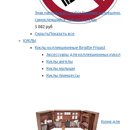
Знак напольный Durable Курение запрещено,
самоклеящийся, 430 мм х 0.4 мм
5 082 руб
Скрыть
Показать все
КУКЛЫ
Куклы коллекционные Birgitte Frigast
Аксессуары для коллекционных кукол
Куклы ангелы
Куклы малыши
Куклы принцессы
Куклы эльфы, гномы и феи
Мы рекомендуем
Кухня для