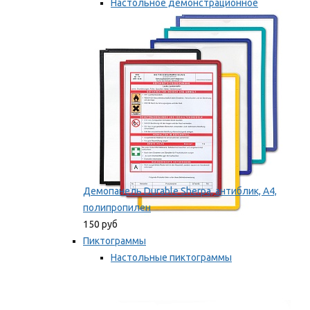
Настольное демонстрационное
оборудование
Мы рекомендуем
Демопанель Durable Sherpa, антиблик, А4,
полипропилен
150 руб
Пиктограммы
Настольные пиктограммы
Самоклеящиеся пиктограммы
Мы рекомендуем