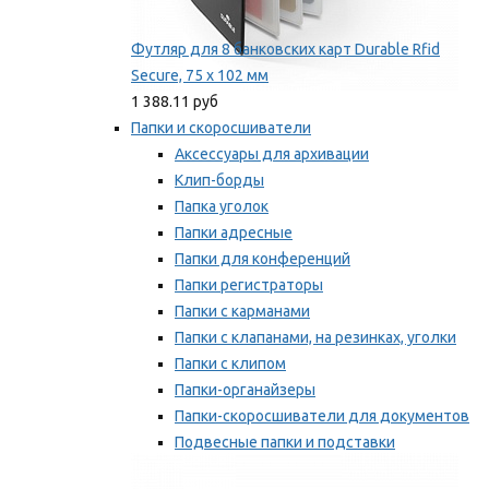
Футляр для 8 банковских карт Durable Rfid
Secure, 75 х 102 мм
1 388.11 руб
Папки и скоросшиватели
Аксессуары для архивации
Клип-борды
Папка уголок
Папки адресные
Папки для конференций
Папки регистраторы
Папки с карманами
Папки с клапанами, на резинках, уголки
Папки с клипом
Папки-органайзеры
Папки-скоросшиватели для документов
Подвесные папки и подставки
Скрепкошины и обложки