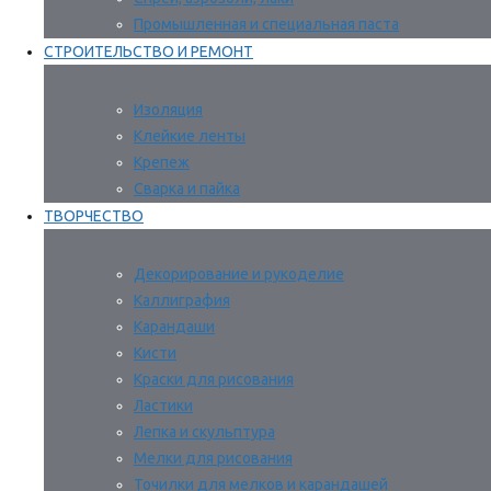
Промышленная и специальная паста
СТРОИТЕЛЬСТВО И РЕМОНТ
Изоляция
Клейкие ленты
Крепеж
Сварка и пайка
ТВОРЧЕСТВО
Декорирование и рукоделие
Каллиграфия
Карандаши
Кисти
Краски для рисования
Ластики
Лепка и скульптура
Мелки для рисования
Точилки для мелков и карандашей