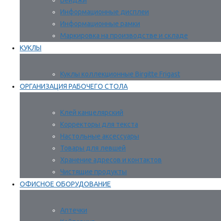
Бейджи
Информационные дисплеи
Информационные рамки
Маркировка на производстве и складе
КУКЛЫ
Куклы коллекционные Birgitte Frigast
ОРГАНИЗАЦИЯ РАБОЧЕГО СТОЛА
Клей канцелярский
Корректоры для текста
Настольные аксессуары
Товары для левшей
Хранение адресов и контактов
Чистящие продукты
ОФИСНОЕ ОБОРУДОВАНИЕ
Аптечки