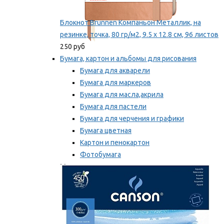
Блокнот Brunnen Компаньон Металлик, на
резинке, точка, 80 гр/м2, 9.5 х 12.8 см, 96 листов
250 руб
Бумага, картон и альбомы для рисования
Бумага для акварели
Бумага для маркеров
Бумага для масла,акрила
Бумага для пастели
Бумага для черчения и графики
Бумага цветная
Картон и пенокартон
Фотобумага
Мы рекомендуем