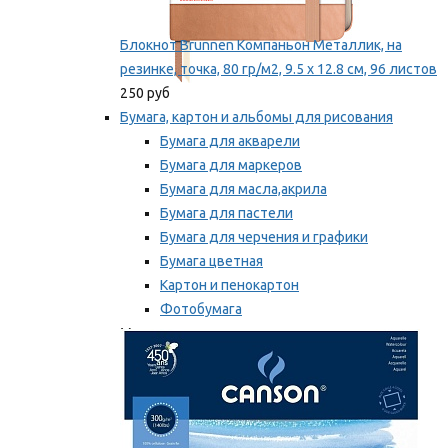
Блокнот Brunnen Компаньон Металлик, на
резинке, точка, 80 гр/м2, 9.5 х 12.8 см, 96 листов
250 руб
Бумага, картон и альбомы для рисования
Бумага для акварели
Бумага для маркеров
Бумага для масла,акрила
Бумага для пастели
Бумага для черчения и графики
Бумага цветная
Картон и пенокартон
Фотобумага
Мы рекомендуем