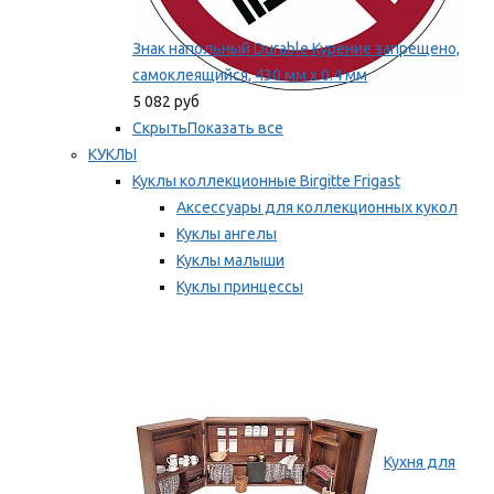
Знак напольный Durable Курение запрещено,
самоклеящийся, 430 мм х 0.4 мм
5 082 руб
Скрыть
Показать все
КУКЛЫ
Куклы коллекционные Birgitte Frigast
Аксессуары для коллекционных кукол
Куклы ангелы
Куклы малыши
Куклы принцессы
Куклы эльфы, гномы и феи
Мы рекомендуем
Кухня для