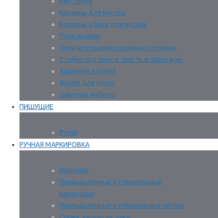
Кейтеринг
Корзины для мусора
Корзины и баки для мусора
Пепельницы
Покупательские корзины и тележки
Стойки под зонт и трость в прихожую
Хранение ключей
Ящики для денег
Офисная мебель
ПИШУЩИЕ
Ручки
РУЧНАЯ МАРКИРОВКА
Маркеры
Промышленные и специальные
карандаши
Промышленные и специальные мелки
Спреи, аэрозоли, лаки