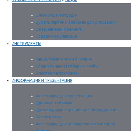
Блокноты и тетради
Бумага, картон и альбомы для рисования
Ежедневники, планинги
Подарочная упаковка
ИНСТРУМЕНТЫ
Канцелярские ножи и лезвия
Специальные степлеры и скобы
Электроинструменты
ИНФОРМАЦИЯ И ПРЕЗЕНТАЦИЯ
Аксессуары для презентации
Дверные таблички
Доски и демонстрационное оборудование
Пиктограммы
Аксессуары для планшетов и мониторов