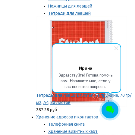
Ножницы для левшей
Тетради для левшей
Точилки для левшей
Мы рекомендуем
Ирина
Здравствуйте! Готова помочь
вам. Напишите мне, если у
вас появятся вопросы.
Тетрадь для левши Brunnen, на пружине, 70 гр/
м2, А4, 80 листов
287.28 руб
Хранение адресов и контактов
Телефонная книга
Хранение визитных карт