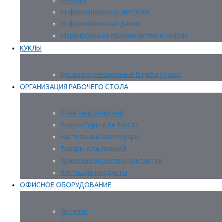
Бейджи
Информационные дисплеи
Информационные рамки
Маркировка на производстве и складе
КУКЛЫ
Куклы коллекционные Birgitte Frigast
ОРГАНИЗАЦИЯ РАБОЧЕГО СТОЛА
Клей канцелярский
Корректоры для текста
Настольные аксессуары
Товары для левшей
Хранение адресов и контактов
Чистящие продукты
ОФИСНОЕ ОБОРУДОВАНИЕ
Аптечки