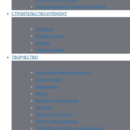
Промышленная и специальная паста
СТРОИТЕЛЬСТВО И РЕМОНТ
Изоляция
Клейкие ленты
Крепеж
Сварка и пайка
ТВОРЧЕСТВО
Декорирование и рукоделие
Каллиграфия
Карандаши
Кисти
Краски для рисования
Ластики
Лепка и скульптура
Мелки для рисования
Точилки для мелков и карандашей