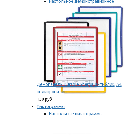
Настольное демонстрационное
оборудование
Мы рекомендуем
Демопанель Durable Sherpa, антиблик, А4,
полипропилен
150 руб
Пиктограммы
Настольные пиктограммы
Самоклеящиеся пиктограммы
Мы рекомендуем