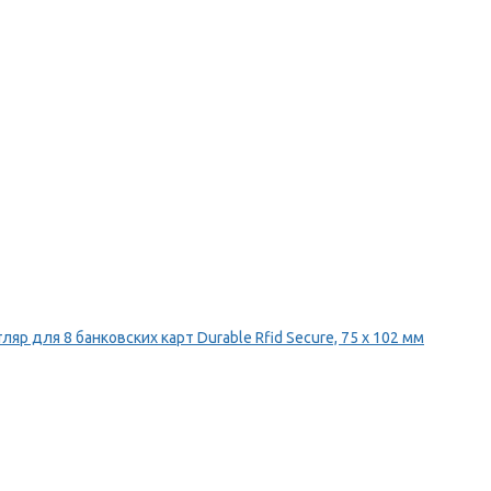
ляр для 8 банковских карт Durable Rfid Secure, 75 х 102 мм