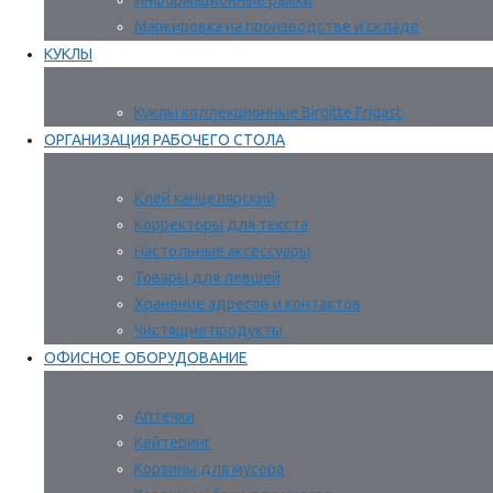
Информационные рамки
Маркировка на производстве и складе
КУКЛЫ
Куклы коллекционные Birgitte Frigast
ОРГАНИЗАЦИЯ РАБОЧЕГО СТОЛА
Клей канцелярский
Корректоры для текста
Настольные аксессуары
Товары для левшей
Хранение адресов и контактов
Чистящие продукты
ОФИСНОЕ ОБОРУДОВАНИЕ
Аптечки
Кейтеринг
Корзины для мусора