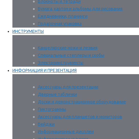
Блокноты и тетради
Бумага, картон и альбомы для рисования
Ежедневники, планинги
Подарочная упаковка
ИНСТРУМЕНТЫ
Канцелярские ножи и лезвия
Специальные степлеры и скобы
Электроинструменты
ИНФОРМАЦИЯ И ПРЕЗЕНТАЦИЯ
Аксессуары для презентации
Дверные таблички
Доски и демонстрационное оборудование
Пиктограммы
Аксессуары для планшетов и мониторов
Бейджи
Информационные дисплеи