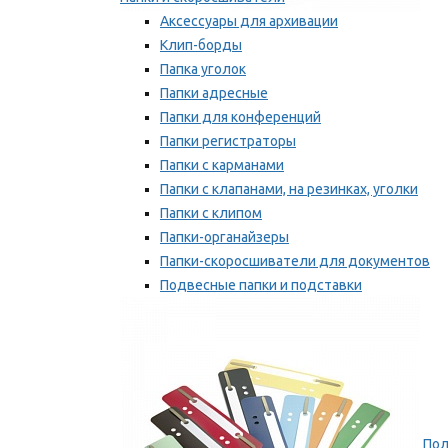
Аксессуары для архивации
Клип-борды
Папка уголок
Папки адресные
Папки для конференций
Папки регистраторы
Папки с карманами
Папки с клапанами, на резинках, уголки
Папки с клипом
Папки-органайзеры
Папки-скоросшиватели для документов
Подвесные папки и подставки
Скрепкошины и обложки
Мы рекомендуем
Пол