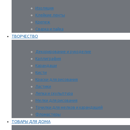
Изоляция
Клейкие ленты
Крепеж
Сварка и пайка
ТВОРЧЕСТВО
Декорирование и рукоделие
Каллиграфия
Карандаши
Кисти
Краски для рисования
Ластики
Лепка и скульптура
Мелки для рисования
Точилки для мелков и карандашей
Фломастеры
ТОВАРЫ ДЛЯ ДОМА