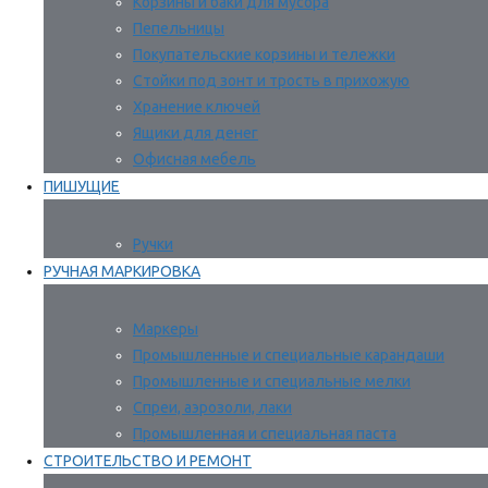
Корзины и баки для мусора
Пепельницы
Покупательские корзины и тележки
Стойки под зонт и трость в прихожую
Хранение ключей
Ящики для денег
Офисная мебель
ПИШУЩИЕ
Ручки
РУЧНАЯ МАРКИРОВКА
Маркеры
Промышленные и специальные карандаши
Промышленные и специальные мелки
Спреи, аэрозоли, лаки
Промышленная и специальная паста
СТРОИТЕЛЬСТВО И РЕМОНТ