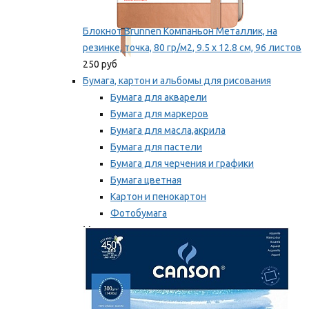
Блокнот Brunnen Компаньон Металлик, на
резинке, точка, 80 гр/м2, 9.5 х 12.8 см, 96 листов
250 руб
Бумага, картон и альбомы для рисования
Бумага для акварели
Бумага для маркеров
Бумага для масла,акрила
Бумага для пастели
Бумага для черчения и графики
Бумага цветная
Картон и пенокартон
Фотобумага
Мы рекомендуем