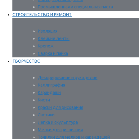
Промышленная и специальная паста
СТРОИТЕЛЬСТВО И РЕМОНТ
Изоляция
Клейкие ленты
Крепеж
Сварка и пайка
ТВОРЧЕСТВО
Декорирование и рукоделие
Каллиграфия
Карандаши
Кисти
Краски для рисования
Ластики
Лепка и скульптура
Мелки для рисования
Точилки для мелков и карандашей