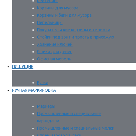
Кейтеринг
Корзины для мусора
Корзины и баки для мусора
Пепельницы
Покупательские корзины и тележки
Стойки под зонт и трость в прихожую
Хранение ключей
Ящики для денег
Офисная мебель
ПИШУЩИЕ
Ручки
РУЧНАЯ МАРКИРОВКА
Маркеры
Промышленные и специальные
карандаши
Промышленные и специальные мелки
Спреи, аэрозоли, лаки