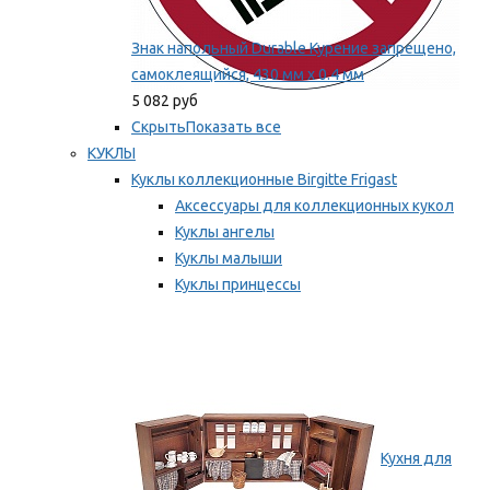
Знак напольный Durable Курение запрещено,
самоклеящийся, 430 мм х 0.4 мм
5 082 руб
Скрыть
Показать все
КУКЛЫ
Куклы коллекционные Birgitte Frigast
Аксессуары для коллекционных кукол
Куклы ангелы
Куклы малыши
Куклы принцессы
Куклы эльфы, гномы и феи
Мы рекомендуем
Кухня для