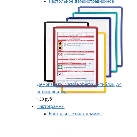
Настольное демонстрационное
оборудование
Мы рекомендуем
Демопанель Durable Sherpa, антиблик, А4,
полипропилен
150 руб
Пиктограммы
Настольные пиктограммы
Самоклеящиеся пиктограммы
Мы рекомендуем