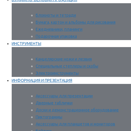
Блокноты и тетради
Бумага, картон и альбомы для рисования
Ежедневники, планинги
Подарочная упаковка
ИНСТРУМЕНТЫ
Канцелярские ножи и лезвия
Специальные степлеры и скобы
Электроинструменты
ИНФОРМАЦИЯ И ПРЕЗЕНТАЦИЯ
Аксессуары для презентации
Дверные таблички
Доски и демонстрационное оборудование
Пиктограммы
Аксессуары для планшетов и мониторов