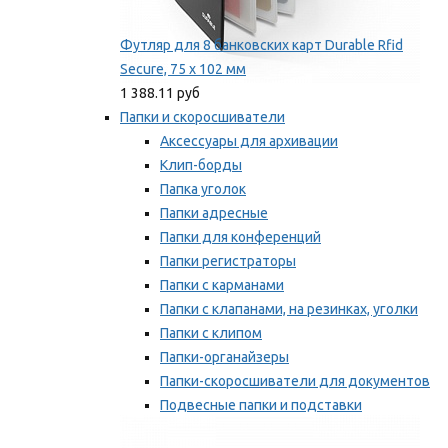
Футляр для 8 банковских карт Durable Rfid
Secure, 75 х 102 мм
1 388.11 руб
Папки и скоросшиватели
Аксессуары для архивации
Клип-борды
Папка уголок
Папки адресные
Папки для конференций
Папки регистраторы
Папки с карманами
Папки с клапанами, на резинках, уголки
Папки с клипом
Папки-органайзеры
Папки-скоросшиватели для документов
Подвесные папки и подставки
Скрепкошины и обложки