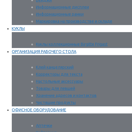
Бейджи
Информационные дисплеи
Информационные рамки
Маркировка на производстве и складе
КУКЛЫ
Куклы коллекционные Birgitte Frigast
ОРГАНИЗАЦИЯ РАБОЧЕГО СТОЛА
Клей канцелярский
Корректоры для текста
Настольные аксессуары
Товары для левшей
Хранение адресов и контактов
Чистящие продукты
ОФИСНОЕ ОБОРУДОВАНИЕ
Аптечки