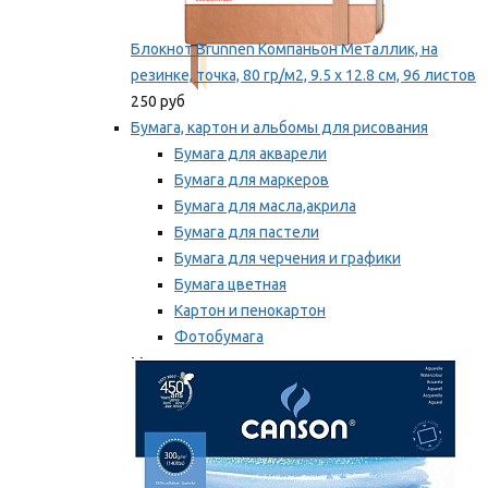
Блокнот Brunnen Компаньон Металлик, на
резинке, точка, 80 гр/м2, 9.5 х 12.8 см, 96 листов
250 руб
Бумага, картон и альбомы для рисования
Бумага для акварели
Бумага для маркеров
Бумага для масла,акрила
Бумага для пастели
Бумага для черчения и графики
Бумага цветная
Картон и пенокартон
Фотобумага
Мы рекомендуем