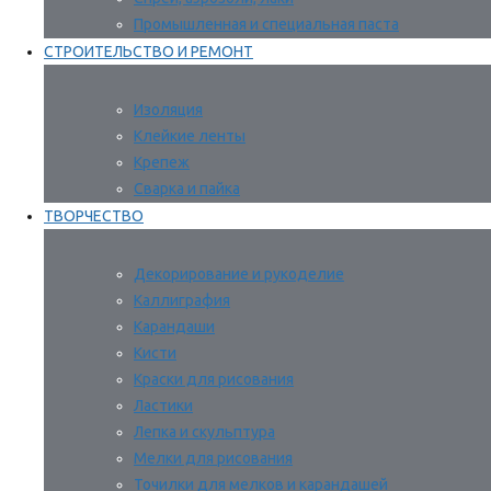
Промышленная и специальная паста
СТРОИТЕЛЬСТВО И РЕМОНТ
Изоляция
Клейкие ленты
Крепеж
Сварка и пайка
ТВОРЧЕСТВО
Декорирование и рукоделие
Каллиграфия
Карандаши
Кисти
Краски для рисования
Ластики
Лепка и скульптура
Мелки для рисования
Точилки для мелков и карандашей