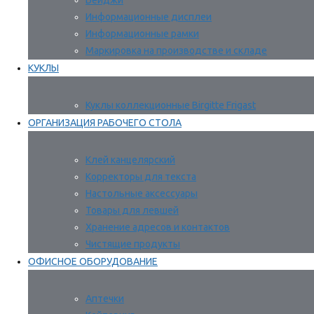
Бейджи
Информационные дисплеи
Информационные рамки
Маркировка на производстве и складе
КУКЛЫ
Куклы коллекционные Birgitte Frigast
ОРГАНИЗАЦИЯ РАБОЧЕГО СТОЛА
Клей канцелярский
Корректоры для текста
Настольные аксессуары
Товары для левшей
Хранение адресов и контактов
Чистящие продукты
ОФИСНОЕ ОБОРУДОВАНИЕ
Аптечки