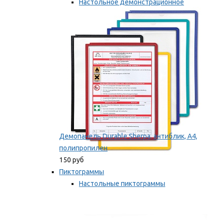
Настольное демонстрационное
оборудование
Мы рекомендуем
Демопанель Durable Sherpa, антиблик, А4,
полипропилен
150 руб
Пиктограммы
Настольные пиктограммы
Самоклеящиеся пиктограммы
Мы рекомендуем