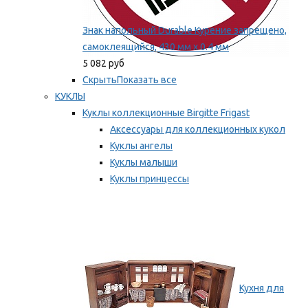
Знак напольный Durable Курение запрещено,
самоклеящийся, 430 мм х 0.4 мм
5 082 руб
Скрыть
Показать все
КУКЛЫ
Куклы коллекционные Birgitte Frigast
Аксессуары для коллекционных кукол
Куклы ангелы
Куклы малыши
Куклы принцессы
Куклы эльфы, гномы и феи
Мы рекомендуем
Кухня для