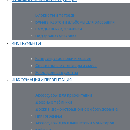
Блокноты и тетради
Бумага, картон и альбомы для рисования
Ежедневники, планинги
Подарочная упаковка
ИНСТРУМЕНТЫ
Канцелярские ножи и лезвия
Специальные степлеры и скобы
Электроинструменты
ИНФОРМАЦИЯ И ПРЕЗЕНТАЦИЯ
Аксессуары для презентации
Дверные таблички
Доски и демонстрационное оборудование
Пиктограммы
Аксессуары для планшетов и мониторов