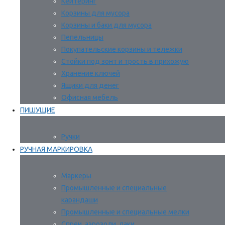
Кейтеринг
Корзины для мусора
Корзины и баки для мусора
Пепельницы
Покупательские корзины и тележки
Стойки под зонт и трость в прихожую
Хранение ключей
Ящики для денег
Офисная мебель
ПИШУЩИЕ
Ручки
РУЧНАЯ МАРКИРОВКА
Маркеры
Промышленные и специальные
карандаши
Промышленные и специальные мелки
Спреи, аэрозоли, лаки