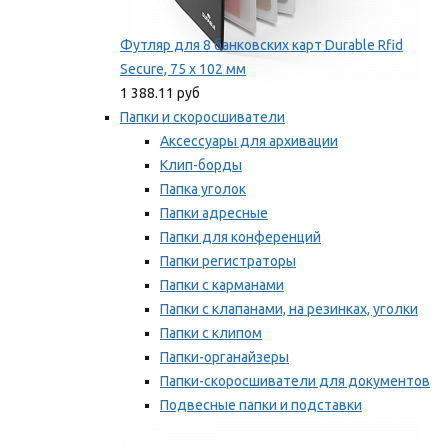
Футляр для 8 банковских карт Durable Rfid
Secure, 75 х 102 мм
1 388.11 руб
Папки и скоросшиватели
Аксессуары для архивации
Клип-борды
Папка уголок
Папки адресные
Папки для конференций
Папки регистраторы
Папки с карманами
Папки с клапанами, на резинках, уголки
Папки с клипом
Папки-органайзеры
Папки-скоросшиватели для документов
Подвесные папки и подставки
Скрепкошины и обложки