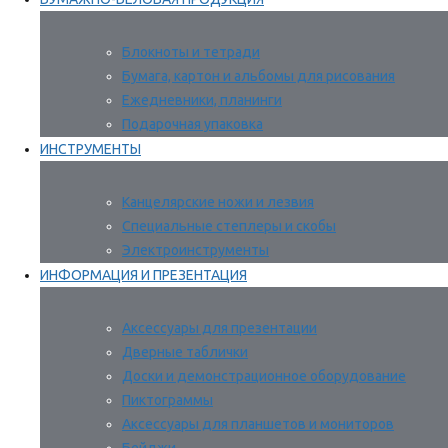
Блокноты и тетради
Бумага, картон и альбомы для рисования
Ежедневники, планинги
Подарочная упаковка
ИНСТРУМЕНТЫ
Канцелярские ножи и лезвия
Специальные степлеры и скобы
Электроинструменты
ИНФОРМАЦИЯ И ПРЕЗЕНТАЦИЯ
Аксессуары для презентации
Дверные таблички
Доски и демонстрационное оборудование
Пиктограммы
Аксессуары для планшетов и мониторов