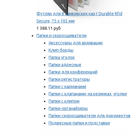
Футляр для 8 банковских карт Durable Rfid
Secure, 75 х 102 мм
1 388.11 руб
Папки и скоросшиватели
Аксессуары для архивации
Клип-борды
Папка уголок
Папки адресные
Папки для конференций
Папки регистраторы
Папки с карманами
Папки с клапанами, на резинках, уголки
Папки с клипом
Папки-органайзеры
Папки-скоросшиватели для документов
Подвесные папки и подставки
Скрепкошины и обложки