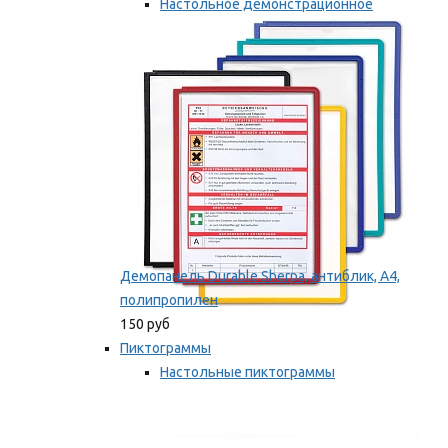
Настольное демонстрационное
оборудование
Мы рекомендуем
Демопанель Durable Sherpa, антиблик, А4,
полипропилен
150 руб
Пиктограммы
Настольные пиктограммы
Самоклеящиеся пиктограммы
Мы рекомендуем