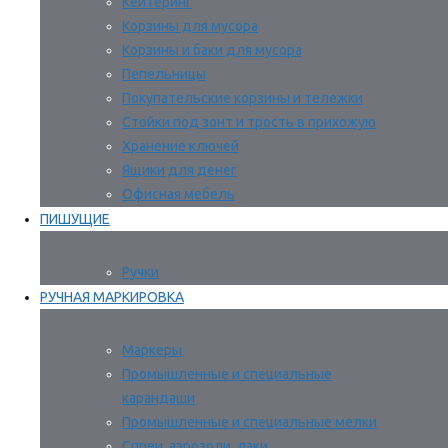
Кейтеринг
Корзины для мусора
Корзины и баки для мусора
Пепельницы
Покупательские корзины и тележки
Стойки под зонт и трость в прихожую
Хранение ключей
Ящики для денег
Офисная мебель
ПИШУЩИЕ
Ручки
РУЧНАЯ МАРКИРОВКА
Маркеры
Промышленные и специальные
карандаши
Промышленные и специальные мелки
Спреи, аэрозоли, лаки