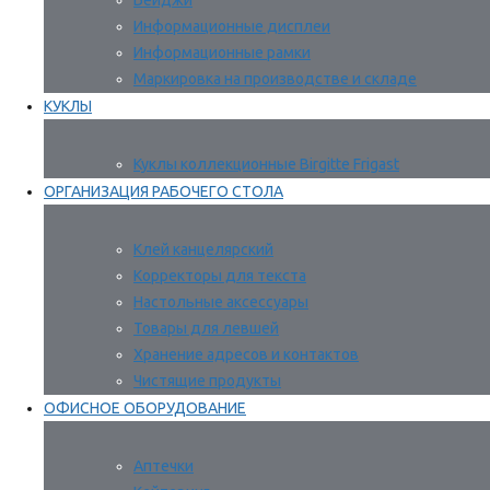
Бейджи
Информационные дисплеи
Информационные рамки
Маркировка на производстве и складе
КУКЛЫ
Куклы коллекционные Birgitte Frigast
ОРГАНИЗАЦИЯ РАБОЧЕГО СТОЛА
Клей канцелярский
Корректоры для текста
Настольные аксессуары
Товары для левшей
Хранение адресов и контактов
Чистящие продукты
ОФИСНОЕ ОБОРУДОВАНИЕ
Аптечки