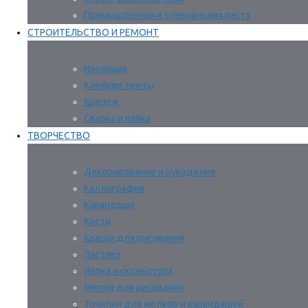
Промышленная и специальная паста
СТРОИТЕЛЬСТВО И РЕМОНТ
Изоляция
Клейкие ленты
Крепеж
Сварка и пайка
ТВОРЧЕСТВО
Декорирование и рукоделие
Каллиграфия
Карандаши
Кисти
Краски для рисования
Ластики
Лепка и скульптура
Мелки для рисования
Точилки для мелков и карандашей