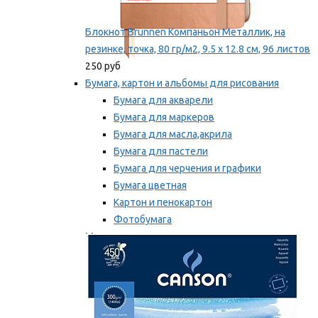
Блокнот Brunnen Компаньон Металлик, на
резинке, точка, 80 гр/м2, 9.5 х 12.8 см, 96 листов
250 руб
Бумага, картон и альбомы для рисования
Бумага для акварели
Бумага для маркеров
Бумага для масла,акрила
Бумага для пастели
Бумага для черчения и графики
Бумага цветная
Картон и пенокартон
Фотобумага
Мы рекомендуем