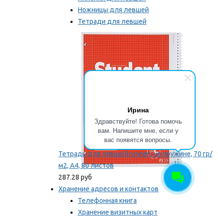
Ножницы для левшей
Тетради для левшей
Точилки для левшей
Мы рекомендуем
Ирина
Здравствуйте! Готова помочь
вам. Напишите мне, если у
вас появятся вопросы.
Тетрадь для левши Brunnen, на пружине, 70 гр/
м2, А4, 80 листов
287.28 руб
Хранение адресов и контактов
Телефонная книга
Хранение визитных карт