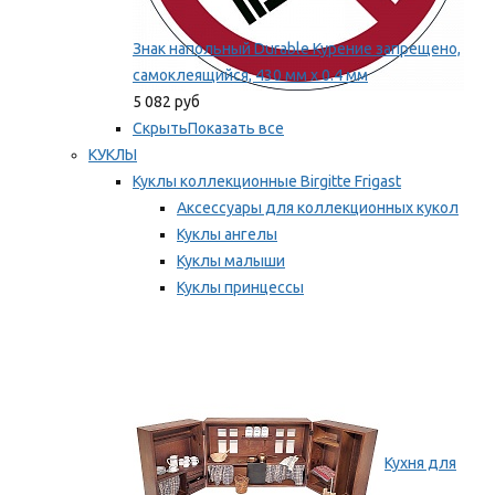
Знак напольный Durable Курение запрещено,
самоклеящийся, 430 мм х 0.4 мм
5 082 руб
Скрыть
Показать все
КУКЛЫ
Куклы коллекционные Birgitte Frigast
Аксессуары для коллекционных кукол
Куклы ангелы
Куклы малыши
Куклы принцессы
Куклы эльфы, гномы и феи
Мы рекомендуем
Кухня для