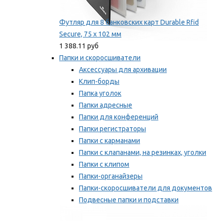
Футляр для 8 банковских карт Durable Rfid
Secure, 75 х 102 мм
1 388.11 руб
Папки и скоросшиватели
Аксессуары для архивации
Клип-борды
Папка уголок
Папки адресные
Папки для конференций
Папки регистраторы
Папки с карманами
Папки с клапанами, на резинках, уголки
Папки с клипом
Папки-органайзеры
Папки-скоросшиватели для документов
Подвесные папки и подставки
Скрепкошины и обложки