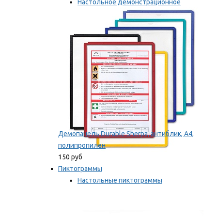
Настольное демонстрационное
оборудование
Мы рекомендуем
Демопанель Durable Sherpa, антиблик, А4,
полипропилен
150 руб
Пиктограммы
Настольные пиктограммы
Самоклеящиеся пиктограммы
Мы рекомендуем