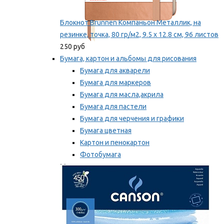
Блокнот Brunnen Компаньон Металлик, на
резинке, точка, 80 гр/м2, 9.5 х 12.8 см, 96 листов
250 руб
Бумага, картон и альбомы для рисования
Бумага для акварели
Бумага для маркеров
Бумага для масла,акрила
Бумага для пастели
Бумага для черчения и графики
Бумага цветная
Картон и пенокартон
Фотобумага
Мы рекомендуем