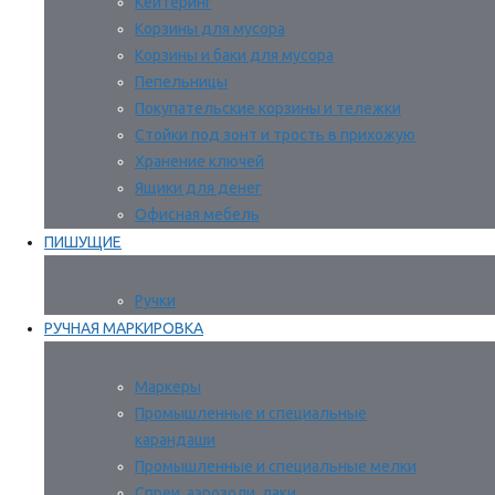
Кейтеринг
Корзины для мусора
Корзины и баки для мусора
Пепельницы
Покупательские корзины и тележки
Стойки под зонт и трость в прихожую
Хранение ключей
Ящики для денег
Офисная мебель
ПИШУЩИЕ
Ручки
РУЧНАЯ МАРКИРОВКА
Маркеры
Промышленные и специальные
карандаши
Промышленные и специальные мелки
Спреи, аэрозоли, лаки