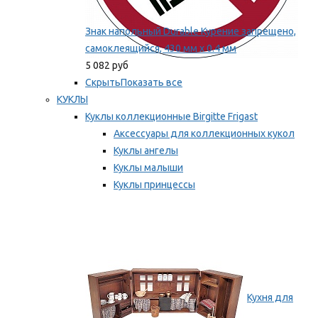
Знак напольный Durable Курение запрещено,
самоклеящийся, 430 мм х 0.4 мм
5 082 руб
Скрыть
Показать все
КУКЛЫ
Куклы коллекционные Birgitte Frigast
Аксессуары для коллекционных кукол
Куклы ангелы
Куклы малыши
Куклы принцессы
Куклы эльфы, гномы и феи
Мы рекомендуем
Кухня для