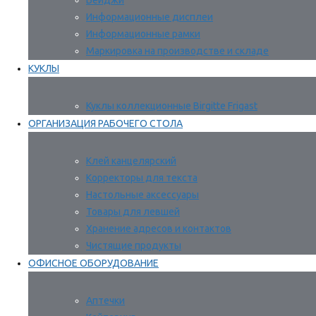
Бейджи
Информационные дисплеи
Информационные рамки
Маркировка на производстве и складе
КУКЛЫ
Куклы коллекционные Birgitte Frigast
ОРГАНИЗАЦИЯ РАБОЧЕГО СТОЛА
Клей канцелярский
Корректоры для текста
Настольные аксессуары
Товары для левшей
Хранение адресов и контактов
Чистящие продукты
ОФИСНОЕ ОБОРУДОВАНИЕ
Аптечки