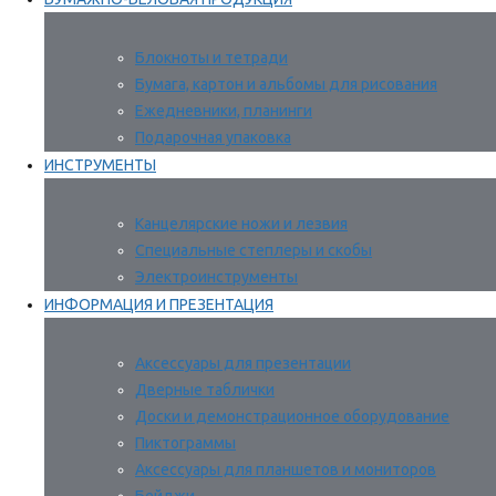
Блокноты и тетради
Бумага, картон и альбомы для рисования
Ежедневники, планинги
Подарочная упаковка
ИНСТРУМЕНТЫ
Канцелярские ножи и лезвия
Специальные степлеры и скобы
Электроинструменты
ИНФОРМАЦИЯ И ПРЕЗЕНТАЦИЯ
Аксессуары для презентации
Дверные таблички
Доски и демонстрационное оборудование
Пиктограммы
Аксессуары для планшетов и мониторов