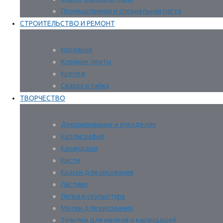
Промышленная и специальная паста
СТРОИТЕЛЬСТВО И РЕМОНТ
Изоляция
Клейкие ленты
Крепеж
Сварка и пайка
ТВОРЧЕСТВО
Декорирование и рукоделие
Каллиграфия
Карандаши
Кисти
Краски для рисования
Ластики
Лепка и скульптура
Мелки для рисования
Точилки для мелков и карандашей