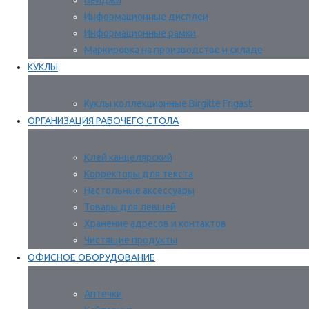
Бейджи
Информационные дисплеи
Информационные рамки
Маркировка на производстве и складе
КУКЛЫ
Куклы коллекционные Birgitte Frigast
ОРГАНИЗАЦИЯ РАБОЧЕГО СТОЛА
Клей канцелярский
Корректоры для текста
Настольные аксессуары
Товары для левшей
Хранение адресов и контактов
Чистящие продукты
ОФИСНОЕ ОБОРУДОВАНИЕ
Аптечки