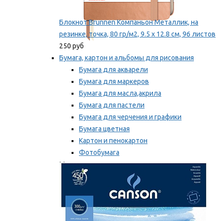
Блокнот Brunnen Компаньон Металлик, на
резинке, точка, 80 гр/м2, 9.5 х 12.8 см, 96 листов
250 руб
Бумага, картон и альбомы для рисования
Бумага для акварели
Бумага для маркеров
Бумага для масла,акрила
Бумага для пастели
Бумага для черчения и графики
Бумага цветная
Картон и пенокартон
Фотобумага
Мы рекомендуем