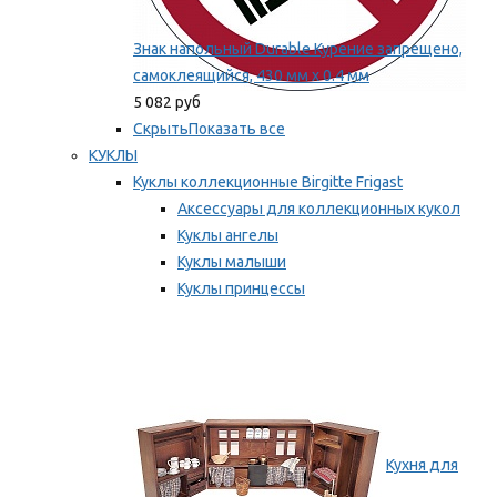
Знак напольный Durable Курение запрещено,
самоклеящийся, 430 мм х 0.4 мм
5 082 руб
Скрыть
Показать все
КУКЛЫ
Куклы коллекционные Birgitte Frigast
Аксессуары для коллекционных кукол
Куклы ангелы
Куклы малыши
Куклы принцессы
Куклы эльфы, гномы и феи
Мы рекомендуем
Кухня для