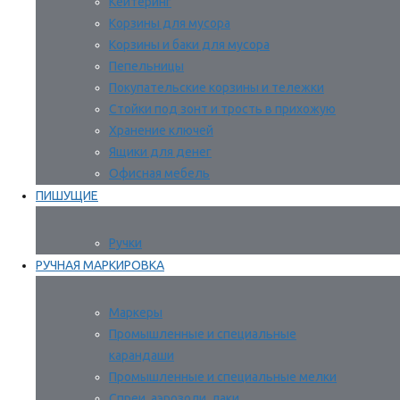
Кейтеринг
Корзины для мусора
Корзины и баки для мусора
Пепельницы
Покупательские корзины и тележки
Стойки под зонт и трость в прихожую
Хранение ключей
Ящики для денег
Офисная мебель
ПИШУЩИЕ
Ручки
РУЧНАЯ МАРКИРОВКА
Маркеры
Промышленные и специальные
карандаши
Промышленные и специальные мелки
Спреи, аэрозоли, лаки