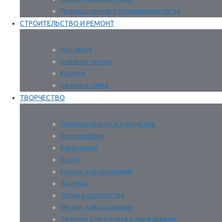
Промышленная и специальная паста
СТРОИТЕЛЬСТВО И РЕМОНТ
Изоляция
Клейкие ленты
Крепеж
Сварка и пайка
ТВОРЧЕСТВО
Декорирование и рукоделие
Каллиграфия
Карандаши
Кисти
Краски для рисования
Ластики
Лепка и скульптура
Мелки для рисования
Точилки для мелков и карандашей