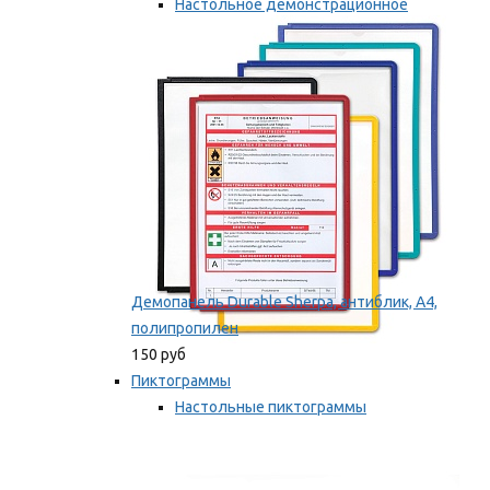
Настольное демонстрационное
оборудование
Мы рекомендуем
Демопанель Durable Sherpa, антиблик, А4,
полипропилен
150 руб
Пиктограммы
Настольные пиктограммы
Самоклеящиеся пиктограммы
Мы рекомендуем