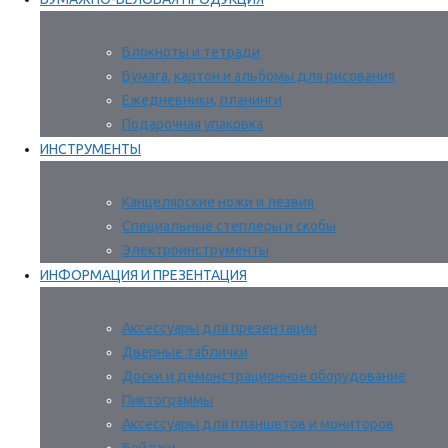
Блокноты и тетради
Бумага, картон и альбомы для рисования
Ежедневники, планинги
Подарочная упаковка
ИНСТРУМЕНТЫ
Канцелярские ножи и лезвия
Специальные степлеры и скобы
Электроинструменты
ИНФОРМАЦИЯ И ПРЕЗЕНТАЦИЯ
Аксессуары для презентации
Дверные таблички
Доски и демонстрационное оборудование
Пиктограммы
Аксессуары для планшетов и мониторов