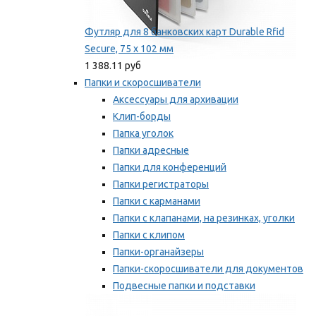
Футляр для 8 банковских карт Durable Rfid
Secure, 75 х 102 мм
1 388.11 руб
Папки и скоросшиватели
Аксессуары для архивации
Клип-борды
Папка уголок
Папки адресные
Папки для конференций
Папки регистраторы
Папки с карманами
Папки с клапанами, на резинках, уголки
Папки с клипом
Папки-органайзеры
Папки-скоросшиватели для документов
Подвесные папки и подставки
Скрепкошины и обложки