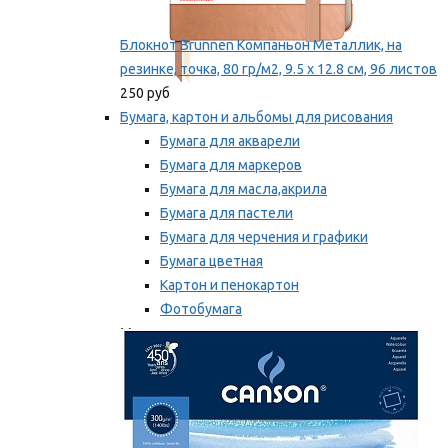
Блокнот Brunnen Компаньон Металлик, на
резинке, точка, 80 гр/м2, 9.5 х 12.8 см, 96 листов
250 руб
Бумага, картон и альбомы для рисования
Бумага для акварели
Бумага для маркеров
Бумага для масла,акрила
Бумага для пастели
Бумага для черчения и графики
Бумага цветная
Картон и пенокартон
Фотобумага
Мы рекомендуем