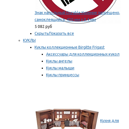
Знак напольный Durable Курение запрещено,
самоклеящийся, 430 мм х 0.4 мм
5 082 руб
Скрыть
Показать все
КУКЛЫ
Куклы коллекционные Birgitte Frigast
Аксессуары для коллекционных кукол
Куклы ангелы
Куклы малыши
Куклы принцессы
Куклы эльфы, гномы и феи
Мы рекомендуем
Кухня для