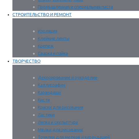
Промышленная и специальная паста
СТРОИТЕЛЬСТВО И РЕМОНТ
Изоляция
Клейкие ленты
Крепеж
Сварка и пайка
ТВОРЧЕСТВО
Декорирование и рукоделие
Каллиграфия
Карандаши
Кисти
Краски для рисования
Ластики
Лепка и скульптура
Мелки для рисования
Точилки для мелков и карандашей