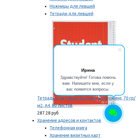
Ножницы для левшей
Тетради для левшей
Точилки для левшей
Мы рекомендуем
Ирина
Здравствуйте! Готова помочь
вам. Напишите мне, если у
вас появятся вопросы.
Тетрадь для левши Brunnen, на пружине, 70 гр/
м2, А4, 80 листов
287.28 руб
Хранение адресов и контактов
Телефонная книга
Хранение визитных карт