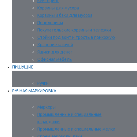
Кейтеринг
Корзины для мусора
Корзины и баки для мусора
Пепельницы
Покупательские корзины и тележки
Стойки под зонт и трость в прихожую
Хранение ключей
Ящики для денег
Офисная мебель
ПИШУЩИЕ
Ручки
РУЧНАЯ МАРКИРОВКА
Маркеры
Промышленные и специальные
карандаши
Промышленные и специальные мелки
Спреи, аэрозоли, лаки