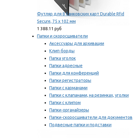
Футляр для 8 банковских карт Durable Rfid
Secure, 75 х 102 мм
1 388.11 руб
Папки и скоросшиватели
Аксессуары для архивации
Клип-борды
Папка уголок
Папки адресные
Папки для конференций
Папки регистраторы
Папки с карманами
Папки с клапанами, на резинках, уголки
Папки с клипом
Папки-органайзеры
Папки-скоросшиватели для документов
Подвесные папки и подставки
Скрепкошины и обложки