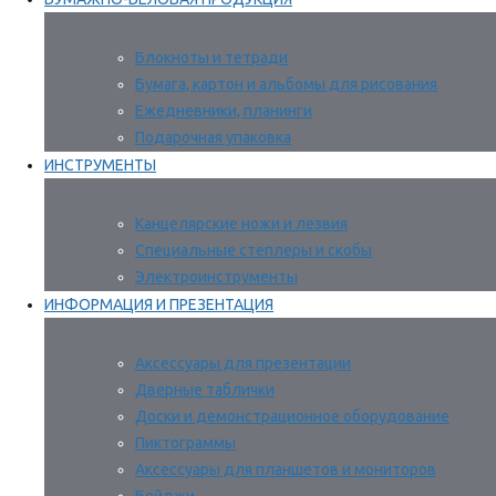
Блокноты и тетради
Бумага, картон и альбомы для рисования
Ежедневники, планинги
Подарочная упаковка
ИНСТРУМЕНТЫ
Канцелярские ножи и лезвия
Специальные степлеры и скобы
Электроинструменты
ИНФОРМАЦИЯ И ПРЕЗЕНТАЦИЯ
Аксессуары для презентации
Дверные таблички
Доски и демонстрационное оборудование
Пиктограммы
Аксессуары для планшетов и мониторов