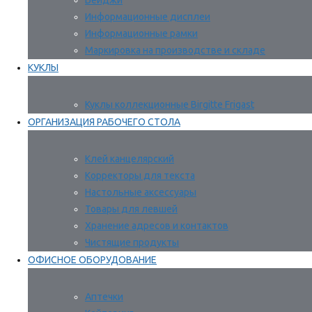
Бейджи
Информационные дисплеи
Информационные рамки
Маркировка на производстве и складе
КУКЛЫ
Куклы коллекционные Birgitte Frigast
ОРГАНИЗАЦИЯ РАБОЧЕГО СТОЛА
Клей канцелярский
Корректоры для текста
Настольные аксессуары
Товары для левшей
Хранение адресов и контактов
Чистящие продукты
ОФИСНОЕ ОБОРУДОВАНИЕ
Аптечки