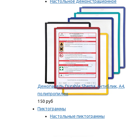
Настольное демонстрационное
оборудование
Мы рекомендуем
Демопанель Durable Sherpa, антиблик, А4,
полипропилен
150 руб
Пиктограммы
Настольные пиктограммы
Самоклеящиеся пиктограммы
Мы рекомендуем