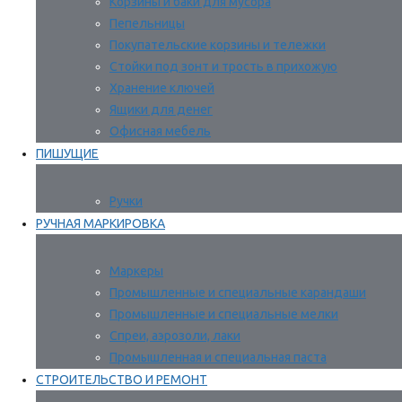
Корзины и баки для мусора
Пепельницы
Покупательские корзины и тележки
Стойки под зонт и трость в прихожую
Хранение ключей
Ящики для денег
Офисная мебель
ПИШУЩИЕ
Ручки
РУЧНАЯ МАРКИРОВКА
Маркеры
Промышленные и специальные карандаши
Промышленные и специальные мелки
Спреи, аэрозоли, лаки
Промышленная и специальная паста
СТРОИТЕЛЬСТВО И РЕМОНТ