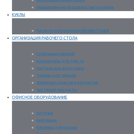
Информационные рамки
Маркировка на производстве и складе
КУКЛЫ
Куклы коллекционные Birgitte Frigast
ОРГАНИЗАЦИЯ РАБОЧЕГО СТОЛА
Клей канцелярский
Корректоры для текста
Настольные аксессуары
Товары для левшей
Хранение адресов и контактов
Чистящие продукты
ОФИСНОЕ ОБОРУДОВАНИЕ
Аптечки
Кейтеринг
Корзины для мусора