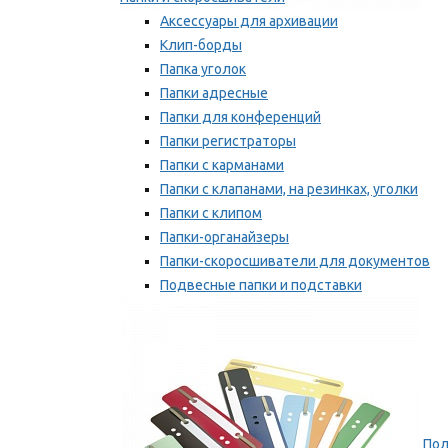
Аксессуары для архивации
Клип-борды
Папка уголок
Папки адресные
Папки для конференций
Папки регистраторы
Папки с карманами
Папки с клапанами, на резинках, уголки
Папки с клипом
Папки-органайзеры
Папки-скоросшиватели для документов
Подвесные папки и подставки
Скрепкошины и обложки
Мы рекомендуем
Пол