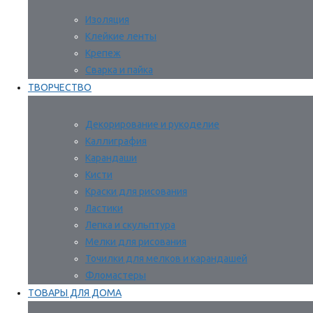
Изоляция
Клейкие ленты
Крепеж
Сварка и пайка
ТВОРЧЕСТВО
Декорирование и рукоделие
Каллиграфия
Карандаши
Кисти
Краски для рисования
Ластики
Лепка и скульптура
Мелки для рисования
Точилки для мелков и карандашей
Фломастеры
ТОВАРЫ ДЛЯ ДОМА