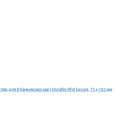
ляр для 8 банковских карт Durable Rfid Secure, 75 х 102 мм