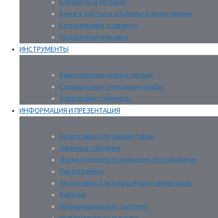
Блокноты и тетради
Бумага, картон и альбомы для рисования
Ежедневники, планинги
Подарочная упаковка
ИНСТРУМЕНТЫ
Канцелярские ножи и лезвия
Специальные степлеры и скобы
Электроинструменты
ИНФОРМАЦИЯ И ПРЕЗЕНТАЦИЯ
Аксессуары для презентации
Дверные таблички
Доски и демонстрационное оборудование
Пиктограммы
Аксессуары для планшетов и мониторов
Бейджи
Информационные дисплеи