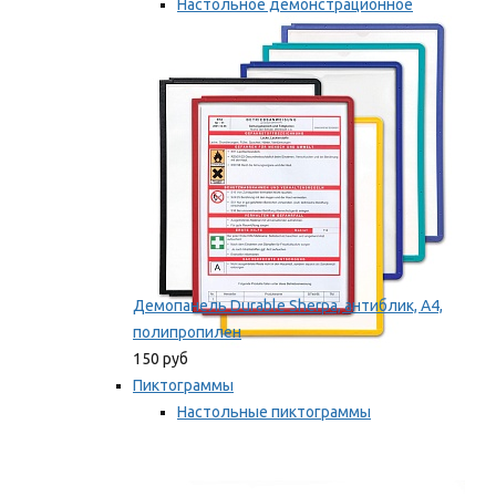
Настольное демонстрационное
оборудование
Мы рекомендуем
Демопанель Durable Sherpa, антиблик, А4,
полипропилен
150 руб
Пиктограммы
Настольные пиктограммы
Самоклеящиеся пиктограммы
Мы рекомендуем