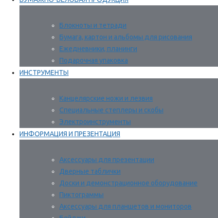
Блокноты и тетради
Бумага, картон и альбомы для рисования
Ежедневники, планинги
Подарочная упаковка
ИНСТРУМЕНТЫ
Канцелярские ножи и лезвия
Специальные степлеры и скобы
Электроинструменты
ИНФОРМАЦИЯ И ПРЕЗЕНТАЦИЯ
Аксессуары для презентации
Дверные таблички
Доски и демонстрационное оборудование
Пиктограммы
Аксессуары для планшетов и мониторов