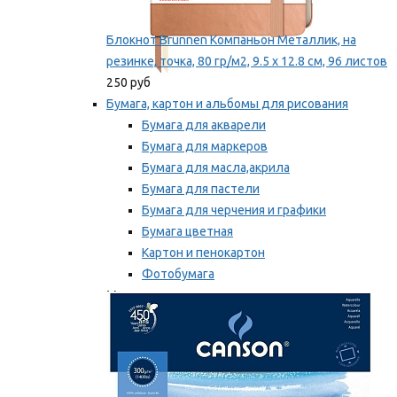
Блокнот Brunnen Компаньон Металлик, на
резинке, точка, 80 гр/м2, 9.5 х 12.8 см, 96 листов
250 руб
Бумага, картон и альбомы для рисования
Бумага для акварели
Бумага для маркеров
Бумага для масла,акрила
Бумага для пастели
Бумага для черчения и графики
Бумага цветная
Картон и пенокартон
Фотобумага
Мы рекомендуем