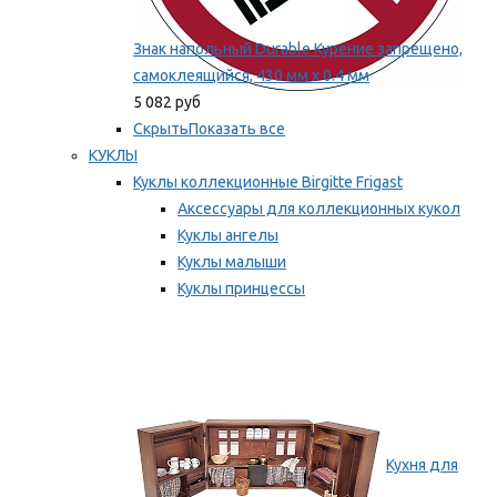
Знак напольный Durable Курение запрещено,
самоклеящийся, 430 мм х 0.4 мм
5 082 руб
Скрыть
Показать все
КУКЛЫ
Куклы коллекционные Birgitte Frigast
Аксессуары для коллекционных кукол
Куклы ангелы
Куклы малыши
Куклы принцессы
Куклы эльфы, гномы и феи
Мы рекомендуем
Кухня для