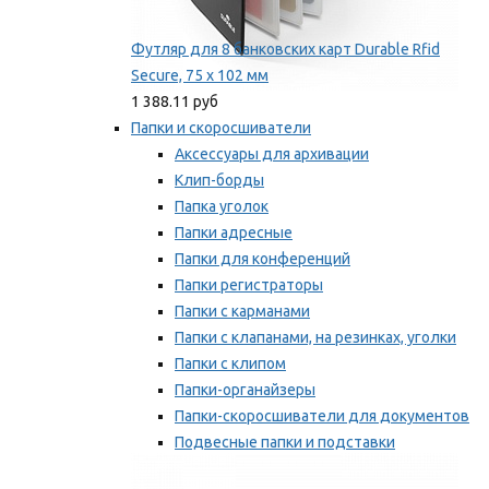
Футляр для 8 банковских карт Durable Rfid
Secure, 75 х 102 мм
1 388.11 руб
Папки и скоросшиватели
Аксессуары для архивации
Клип-борды
Папка уголок
Папки адресные
Папки для конференций
Папки регистраторы
Папки с карманами
Папки с клапанами, на резинках, уголки
Папки с клипом
Папки-органайзеры
Папки-скоросшиватели для документов
Подвесные папки и подставки
Скрепкошины и обложки