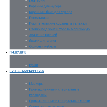
Кейтеринг
Корзины для мусора
Корзины и баки для мусора
Пепельницы
Покупательские корзины и тележки
Стойки под зонт и трость в прихожую
Хранение ключей
Ящики для денег
Офисная мебель
ПИШУЩИЕ
Ручки
РУЧНАЯ МАРКИРОВКА
Маркеры
Промышленные и специальные
карандаши
Промышленные и специальные мелки
Спреи, аэрозоли, лаки