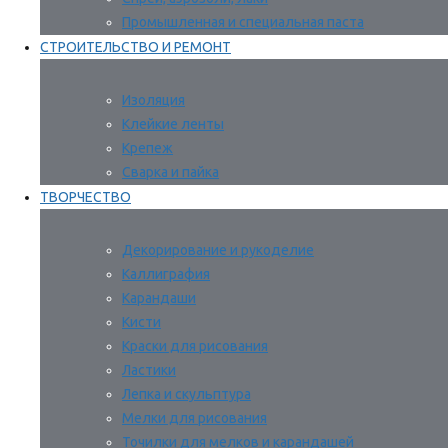
Промышленная и специальная паста
СТРОИТЕЛЬСТВО И РЕМОНТ
Изоляция
Клейкие ленты
Крепеж
Сварка и пайка
ТВОРЧЕСТВО
Декорирование и рукоделие
Каллиграфия
Карандаши
Кисти
Краски для рисования
Ластики
Лепка и скульптура
Мелки для рисования
Точилки для мелков и карандашей