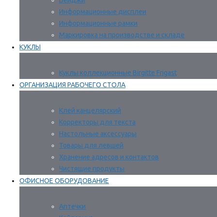
Бейджи
Информационные дисплеи
Информационные рамки
Маркировка на производстве и складе
КУКЛЫ
Куклы коллекционные Birgitte Frigast
ОРГАНИЗАЦИЯ РАБОЧЕГО СТОЛА
Клей канцелярский
Корректоры для текста
Настольные аксессуары
Товары для левшей
Хранение адресов и контактов
Чистящие продукты
ОФИСНОЕ ОБОРУДОВАНИЕ
Аптечки