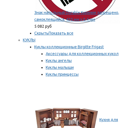
Знак напольный Durable Курение запрещено,
самоклеящийся, 430 мм х 0.4 мм
5 082 руб
Скрыть
Показать все
КУКЛЫ
Куклы коллекционные Birgitte Frigast
Аксессуары для коллекционных кукол
Куклы ангелы
Куклы малыши
Куклы принцессы
Куклы эльфы, гномы и феи
Мы рекомендуем
Кухня для