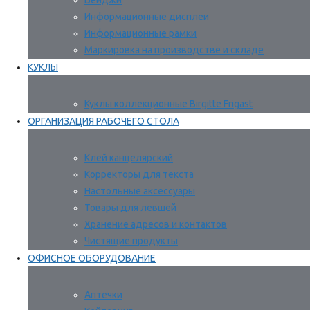
Бейджи
Информационные дисплеи
Информационные рамки
Маркировка на производстве и складе
КУКЛЫ
Куклы коллекционные Birgitte Frigast
ОРГАНИЗАЦИЯ РАБОЧЕГО СТОЛА
Клей канцелярский
Корректоры для текста
Настольные аксессуары
Товары для левшей
Хранение адресов и контактов
Чистящие продукты
ОФИСНОЕ ОБОРУДОВАНИЕ
Аптечки