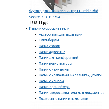
Футляр для 8 банковских карт Durable Rfid
Secure, 75 х 102 мм
1 388.11 руб
Папки и скоросшиватели
Аксессуары для архивации
Клип-борды
Папка уголок
Папки адресные
Папки для конференций
Папки регистраторы
Папки с карманами
Папки с клапанами, на резинках, уголки
Папки с клипом
Папки-органайзеры
Папки-скоросшиватели для документов
Подвесные папки и подставки
Скрепкошины и обложки