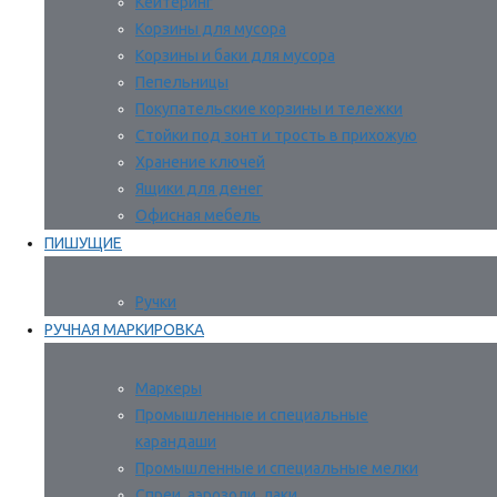
Кейтеринг
Корзины для мусора
Корзины и баки для мусора
Пепельницы
Покупательские корзины и тележки
Стойки под зонт и трость в прихожую
Хранение ключей
Ящики для денег
Офисная мебель
ПИШУЩИЕ
Ручки
РУЧНАЯ МАРКИРОВКА
Маркеры
Промышленные и специальные
карандаши
Промышленные и специальные мелки
Спреи, аэрозоли, лаки