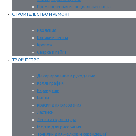
Промышленная и специальная паста
СТРОИТЕЛЬСТВО И РЕМОНТ
Изоляция
Клейкие ленты
Крепеж
Сварка и пайка
ТВОРЧЕСТВО
Декорирование и рукоделие
Каллиграфия
Карандаши
Кисти
Краски для рисования
Ластики
Лепка и скульптура
Мелки для рисования
Точилки для мелков и карандашей