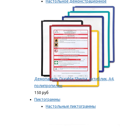
Настольное демонстрационное
оборудование
Мы рекомендуем
Демопанель Durable Sherpa, антиблик, А4,
полипропилен
150 руб
Пиктограммы
Настольные пиктограммы
Самоклеящиеся пиктограммы
Мы рекомендуем