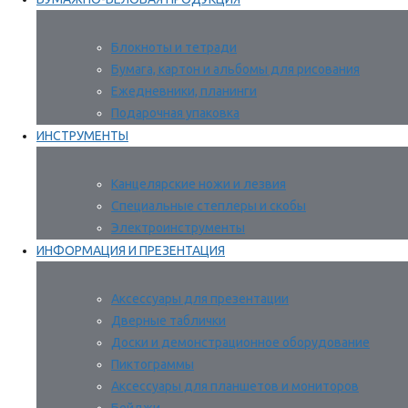
Блокноты и тетради
Бумага, картон и альбомы для рисования
Ежедневники, планинги
Подарочная упаковка
ИНСТРУМЕНТЫ
Канцелярские ножи и лезвия
Специальные степлеры и скобы
Электроинструменты
ИНФОРМАЦИЯ И ПРЕЗЕНТАЦИЯ
Аксессуары для презентации
Дверные таблички
Доски и демонстрационное оборудование
Пиктограммы
Аксессуары для планшетов и мониторов