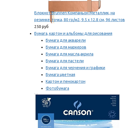
Блокнот Brunnen Компаньон Металлик, на
резинке, точка, 80 гр/м2, 9.5 х 12.8 см, 96 листов
250 руб
Бумага, картон и альбомы для рисования
Бумага для акварели
Бумага для маркеров
Бумага для масла,акрила
Бумага для пастели
Бумага для черчения и графики
Бумага цветная
Картон и пенокартон
Фотобумага
Мы рекомендуем