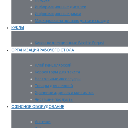
Бейджи
Информационные дисплеи
Информационные рамки
Маркировка на производстве и складе
КУКЛЫ
Куклы коллекционные Birgitte Frigast
ОРГАНИЗАЦИЯ РАБОЧЕГО СТОЛА
Клей канцелярский
Корректоры для текста
Настольные аксессуары
Товары для левшей
Хранение адресов и контактов
Чистящие продукты
ОФИСНОЕ ОБОРУДОВАНИЕ
Аптечки