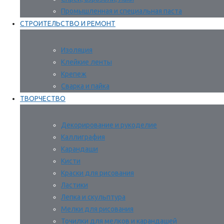
Промышленная и специальная паста
СТРОИТЕЛЬСТВО И РЕМОНТ
Изоляция
Клейкие ленты
Крепеж
Сварка и пайка
ТВОРЧЕСТВО
Декорирование и рукоделие
Каллиграфия
Карандаши
Кисти
Краски для рисования
Ластики
Лепка и скульптура
Мелки для рисования
Точилки для мелков и карандашей