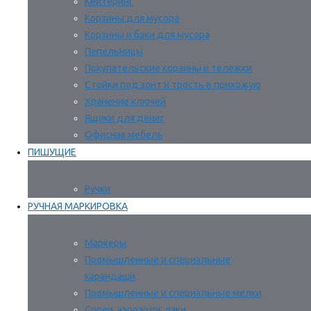
Кейтеринг
Корзины для мусора
Корзины и баки для мусора
Пепельницы
Покупательские корзины и тележки
Стойки под зонт и трость в прихожую
Хранение ключей
Ящики для денег
Офисная мебель
ПИШУЩИЕ
Ручки
РУЧНАЯ МАРКИРОВКА
Маркеры
Промышленные и специальные
карандаши
Промышленные и специальные мелки
Спреи, аэрозоли, лаки