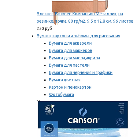
Блокнот Brunnen Компаньон Металлик, на
резинке, точка, 80 гр/м2, 9.5 х 12.8 см, 96 листов
250 руб
Бумага, картон и альбомы для рисования
Бумага для акварели
Бумага для маркеров
Бумага для масла,акрила
Бумага для пастели
Бумага для черчения и графики
Бумага цветная
Картон и пенокартон
Фотобумага
Мы рекомендуем