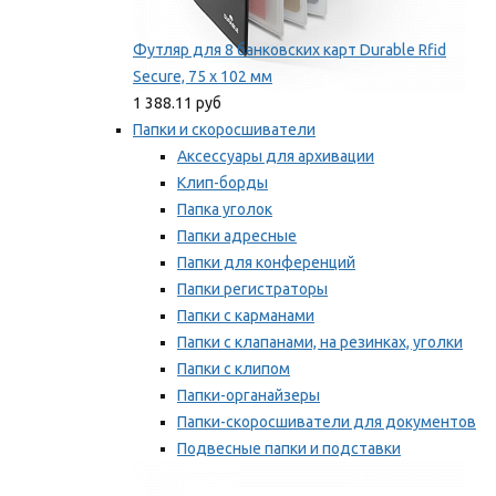
Футляр для 8 банковских карт Durable Rfid
Secure, 75 х 102 мм
1 388.11 руб
Папки и скоросшиватели
Аксессуары для архивации
Клип-борды
Папка уголок
Папки адресные
Папки для конференций
Папки регистраторы
Папки с карманами
Папки с клапанами, на резинках, уголки
Папки с клипом
Папки-органайзеры
Папки-скоросшиватели для документов
Подвесные папки и подставки
Скрепкошины и обложки