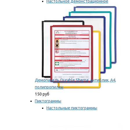
Настольное демонстрационное
оборудование
Мы рекомендуем
Демопанель Durable Sherpa, антиблик, А4,
полипропилен
150 руб
Пиктограммы
Настольные пиктограммы
Самоклеящиеся пиктограммы
Мы рекомендуем