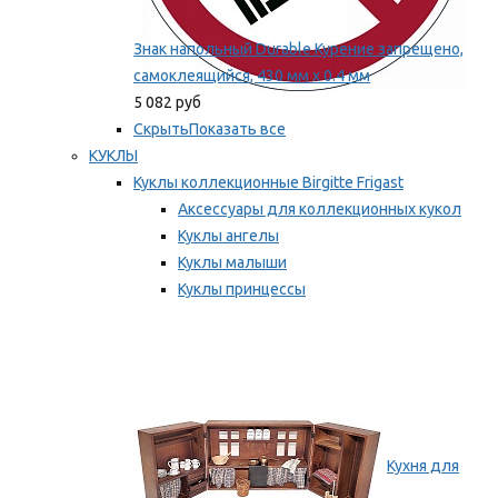
Знак напольный Durable Курение запрещено,
самоклеящийся, 430 мм х 0.4 мм
5 082 руб
Скрыть
Показать все
КУКЛЫ
Куклы коллекционные Birgitte Frigast
Аксессуары для коллекционных кукол
Куклы ангелы
Куклы малыши
Куклы принцессы
Куклы эльфы, гномы и феи
Мы рекомендуем
Кухня для