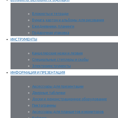
Блокноты и тетради
Бумага, картон и альбомы для рисования
Ежедневники, планинги
Подарочная упаковка
ИНСТРУМЕНТЫ
Канцелярские ножи и лезвия
Специальные степлеры и скобы
Электроинструменты
ИНФОРМАЦИЯ И ПРЕЗЕНТАЦИЯ
Аксессуары для презентации
Дверные таблички
Доски и демонстрационное оборудование
Пиктограммы
Аксессуары для планшетов и мониторов