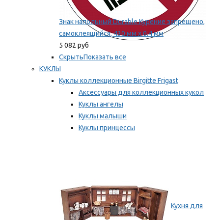
Знак напольный Durable Курение запрещено,
самоклеящийся, 430 мм х 0.4 мм
5 082 руб
Скрыть
Показать все
КУКЛЫ
Куклы коллекционные Birgitte Frigast
Аксессуары для коллекционных кукол
Куклы ангелы
Куклы малыши
Куклы принцессы
Куклы эльфы, гномы и феи
Мы рекомендуем
Кухня для