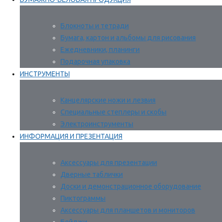
Блокноты и тетради
Бумага, картон и альбомы для рисования
Ежедневники, планинги
Подарочная упаковка
ИНСТРУМЕНТЫ
Канцелярские ножи и лезвия
Специальные степлеры и скобы
Электроинструменты
ИНФОРМАЦИЯ И ПРЕЗЕНТАЦИЯ
Аксессуары для презентации
Дверные таблички
Доски и демонстрационное оборудование
Пиктограммы
Аксессуары для планшетов и мониторов