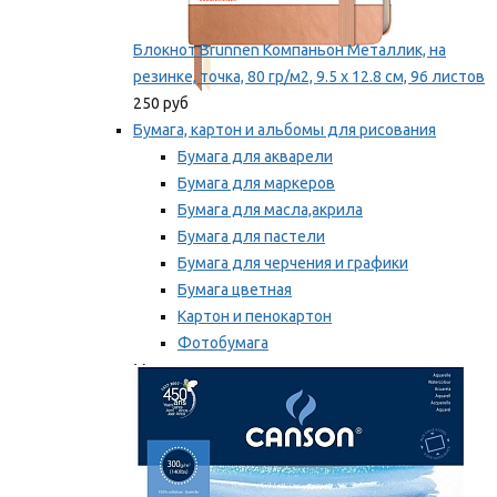
Блокнот Brunnen Компаньон Металлик, на
резинке, точка, 80 гр/м2, 9.5 х 12.8 см, 96 листов
250 руб
Бумага, картон и альбомы для рисования
Бумага для акварели
Бумага для маркеров
Бумага для масла,акрила
Бумага для пастели
Бумага для черчения и графики
Бумага цветная
Картон и пенокартон
Фотобумага
Мы рекомендуем