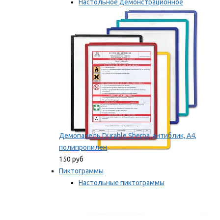
Настольное демонстрационное
оборудование
Мы рекомендуем
Демопанель Durable Sherpa, антиблик, А4,
полипропилен
150 руб
Пиктограммы
Настольные пиктограммы
Самоклеящиеся пиктограммы
Мы рекомендуем