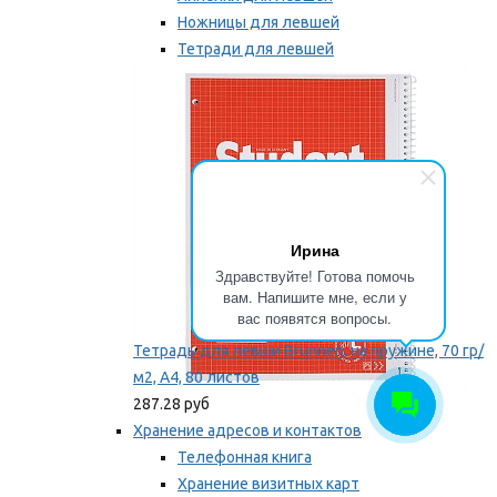
Ножницы для левшей
Тетради для левшей
Точилки для левшей
Мы рекомендуем
Ирина
Здравствуйте! Готова помочь
вам. Напишите мне, если у
вас появятся вопросы.
Тетрадь для левши Brunnen, на пружине, 70 гр/
м2, А4, 80 листов
287.28 руб
Хранение адресов и контактов
Телефонная книга
Хранение визитных карт