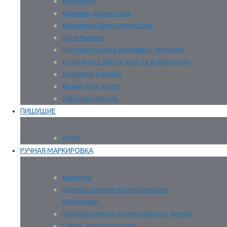
Кейтеринг
Корзины для мусора
Корзины и баки для мусора
Пепельницы
Покупательские корзины и тележки
Стойки под зонт и трость в прихожую
Хранение ключей
Ящики для денег
Офисная мебель
ПИШУЩИЕ
Ручки
РУЧНАЯ МАРКИРОВКА
Маркеры
Промышленные и специальные
карандаши
Промышленные и специальные мелки
Спреи, аэрозоли, лаки