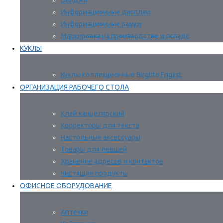
Бейджи
Информационные дисплеи
Информационные рамки
Маркировка на производстве и складе
КУКЛЫ
Куклы коллекционные Birgitte Frigast
ОРГАНИЗАЦИЯ РАБОЧЕГО СТОЛА
Клей канцелярский
Корректоры для текста
Настольные аксессуары
Товары для левшей
Хранение адресов и контактов
Чистящие продукты
ОФИСНОЕ ОБОРУДОВАНИЕ
Аптечки