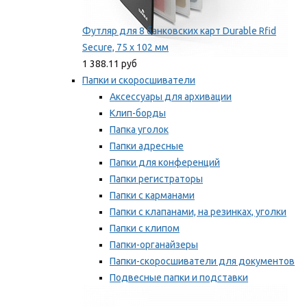
Футляр для 8 банковских карт Durable Rfid
Secure, 75 х 102 мм
1 388.11 руб
Папки и скоросшиватели
Аксессуары для архивации
Клип-борды
Папка уголок
Папки адресные
Папки для конференций
Папки регистраторы
Папки с карманами
Папки с клапанами, на резинках, уголки
Папки с клипом
Папки-органайзеры
Папки-скоросшиватели для документов
Подвесные папки и подставки
Скрепкошины и обложки