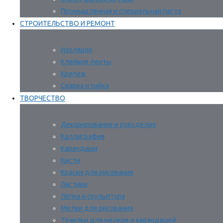
Промышленная и специальная паста
СТРОИТЕЛЬСТВО И РЕМОНТ
Изоляция
Клейкие ленты
Крепеж
Сварка и пайка
ТВОРЧЕСТВО
Декорирование и рукоделие
Каллиграфия
Карандаши
Кисти
Краски для рисования
Ластики
Лепка и скульптура
Мелки для рисования
Точилки для мелков и карандашей