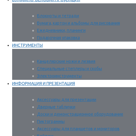
Блокноты и тетради
Бумага, картон и альбомы для рисования
Ежедневники, планинги
Подарочная упаковка
ИНСТРУМЕНТЫ
Канцелярские ножи и лезвия
Специальные степлеры и скобы
Электроинструменты
ИНФОРМАЦИЯ И ПРЕЗЕНТАЦИЯ
Аксессуары для презентации
Дверные таблички
Доски и демонстрационное оборудование
Пиктограммы
Аксессуары для планшетов и мониторов