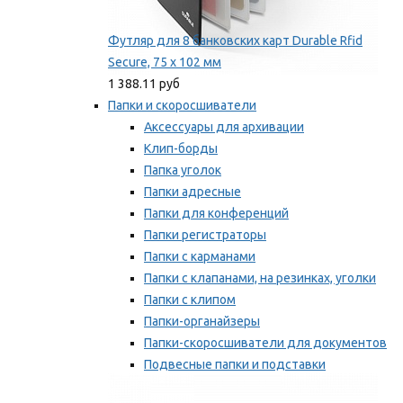
Футляр для 8 банковских карт Durable Rfid
Secure, 75 х 102 мм
1 388.11 руб
Папки и скоросшиватели
Аксессуары для архивации
Клип-борды
Папка уголок
Папки адресные
Папки для конференций
Папки регистраторы
Папки с карманами
Папки с клапанами, на резинках, уголки
Папки с клипом
Папки-органайзеры
Папки-скоросшиватели для документов
Подвесные папки и подставки
Скрепкошины и обложки