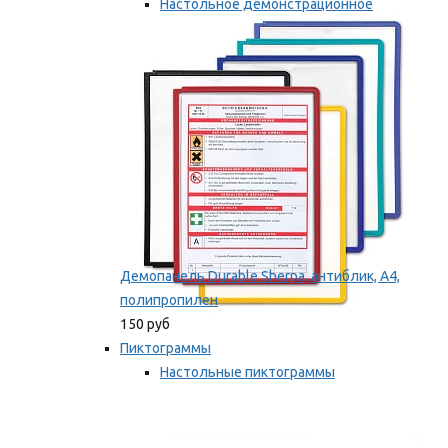
Настольное демонстрационное
оборудование
Мы рекомендуем
Демопанель Durable Sherpa, антиблик, А4,
полипропилен
150 руб
Пиктограммы
Настольные пиктограммы
Самоклеящиеся пиктограммы
Мы рекомендуем