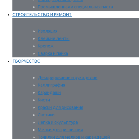
Промышленная и специальная паста
СТРОИТЕЛЬСТВО И РЕМОНТ
Изоляция
Клейкие ленты
Крепеж
Сварка и пайка
ТВОРЧЕСТВО
Декорирование и рукоделие
Каллиграфия
Карандаши
Кисти
Краски для рисования
Ластики
Лепка и скульптура
Мелки для рисования
Точилки для мелков и карандашей