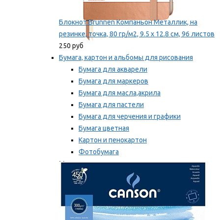
Блокнот Brunnen Компаньон Металлик, на
резинке, точка, 80 гр/м2, 9.5 х 12.8 см, 96 листов
250 руб
Бумага, картон и альбомы для рисования
Бумага для акварели
Бумага для маркеров
Бумага для масла,акрила
Бумага для пастели
Бумага для черчения и графики
Бумага цветная
Картон и пенокартон
Фотобумага
Мы рекомендуем