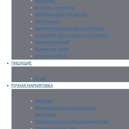
Кейтеринг
Корзины для мусора
Корзины и баки для мусора
Пепельницы
Покупательские корзины и тележки
Стойки под зонт и трость в прихожую
Хранение ключей
Ящики для денег
Офисная мебель
ПИШУЩИЕ
Ручки
РУЧНАЯ МАРКИРОВКА
Маркеры
Промышленные и специальные
карандаши
Промышленные и специальные мелки
Спреи, аэрозоли, лаки