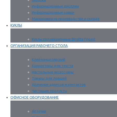
Бейджи
Информационные дисплеи
Информационные рамки
Маркировка на производстве и складе
КУКЛЫ
Куклы коллекционные Birgitte Frigast
ОРГАНИЗАЦИЯ РАБОЧЕГО СТОЛА
Клей канцелярский
Корректоры для текста
Настольные аксессуары
Товары для левшей
Хранение адресов и контактов
Чистящие продукты
ОФИСНОЕ ОБОРУДОВАНИЕ
Аптечки