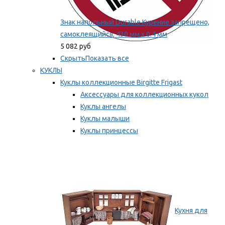
Знак напольный Durable Курение запрещено,
самоклеящийся, 430 мм х 0.4 мм
5 082 руб
Скрыть
Показать все
КУКЛЫ
Куклы коллекционные Birgitte Frigast
Аксессуары для коллекционных кукол
Куклы ангелы
Куклы малыши
Куклы принцессы
Куклы эльфы, гномы и феи
Мы рекомендуем
Кухня для