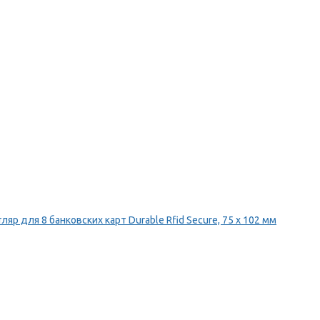
ляр для 8 банковских карт Durable Rfid Secure, 75 х 102 мм