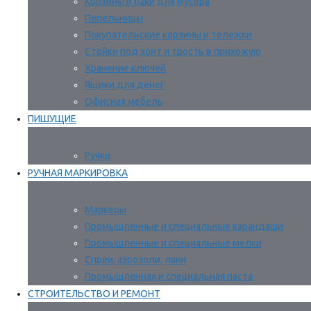
Корзины и баки для мусора
Пепельницы
Покупательские корзины и тележки
Стойки под зонт и трость в прихожую
Хранение ключей
Ящики для денег
Офисная мебель
ПИШУЩИЕ
Ручки
РУЧНАЯ МАРКИРОВКА
Маркеры
Промышленные и специальные карандаши
Промышленные и специальные мелки
Спреи, аэрозоли, лаки
Промышленная и специальная паста
СТРОИТЕЛЬСТВО И РЕМОНТ