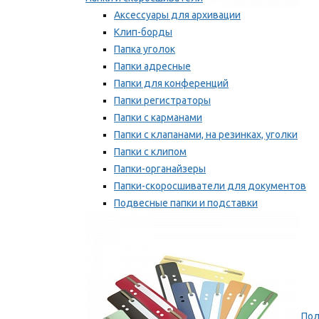
Аксессуары для архивации
Клип-борды
Папка уголок
Папки адресные
Папки для конференций
Папки регистраторы
Папки с карманами
Папки с клапанами, на резинках, уголки
Папки с клипом
Папки-органайзеры
Папки-скоросшиватели для документов
Подвесные папки и подставки
Скрепкошины и обложки
Мы рекомендуем
Пол