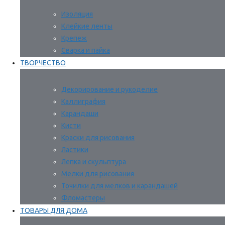
Изоляция
Клейкие ленты
Крепеж
Сварка и пайка
ТВОРЧЕСТВО
Декорирование и рукоделие
Каллиграфия
Карандаши
Кисти
Краски для рисования
Ластики
Лепка и скульптура
Мелки для рисования
Точилки для мелков и карандашей
Фломастеры
ТОВАРЫ ДЛЯ ДОМА