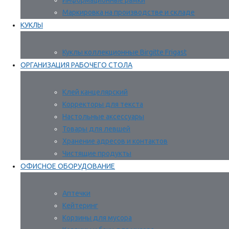
Информационные рамки
Маркировка на производстве и складе
КУКЛЫ
Куклы коллекционные Birgitte Frigast
ОРГАНИЗАЦИЯ РАБОЧЕГО СТОЛА
Клей канцелярский
Корректоры для текста
Настольные аксессуары
Товары для левшей
Хранение адресов и контактов
Чистящие продукты
ОФИСНОЕ ОБОРУДОВАНИЕ
Аптечки
Кейтеринг
Корзины для мусора