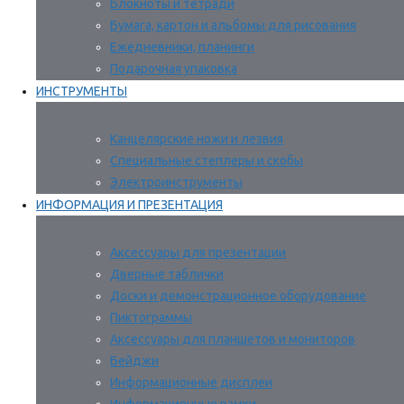
Блокноты и тетради
Бумага, картон и альбомы для рисования
Ежедневники, планинги
Подарочная упаковка
ИНСТРУМЕНТЫ
Канцелярские ножи и лезвия
Специальные степлеры и скобы
Электроинструменты
ИНФОРМАЦИЯ И ПРЕЗЕНТАЦИЯ
Аксессуары для презентации
Дверные таблички
Доски и демонстрационное оборудование
Пиктограммы
Аксессуары для планшетов и мониторов
Бейджи
Информационные дисплеи