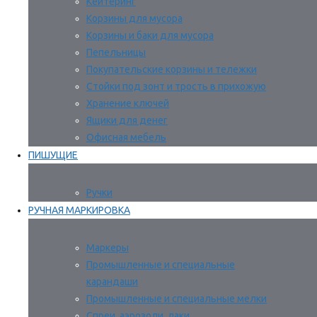
Кейтеринг
Корзины для мусора
Корзины и баки для мусора
Пепельницы
Покупательские корзины и тележки
Стойки под зонт и трость в прихожую
Хранение ключей
Ящики для денег
Офисная мебель
ПИШУЩИЕ
Ручки
РУЧНАЯ МАРКИРОВКА
Маркеры
Промышленные и специальные
карандаши
Промышленные и специальные мелки
Спреи, аэрозоли, лаки