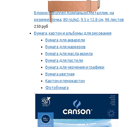
Блокнот Brunnen Компаньон Металлик, на
резинке, точка, 80 гр/м2, 9.5 х 12.8 см, 96 листов
250 руб
Бумага, картон и альбомы для рисования
Бумага для акварели
Бумага для маркеров
Бумага для масла,акрила
Бумага для пастели
Бумага для черчения и графики
Бумага цветная
Картон и пенокартон
Фотобумага
Мы рекомендуем