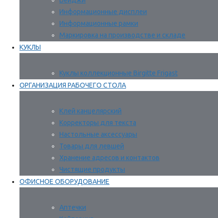
Бейджи
Информационные дисплеи
Информационные рамки
Маркировка на производстве и складе
КУКЛЫ
Куклы коллекционные Birgitte Frigast
ОРГАНИЗАЦИЯ РАБОЧЕГО СТОЛА
Клей канцелярский
Корректоры для текста
Настольные аксессуары
Товары для левшей
Хранение адресов и контактов
Чистящие продукты
ОФИСНОЕ ОБОРУДОВАНИЕ
Аптечки