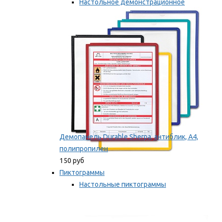
Настольное демонстрационное
оборудование
Мы рекомендуем
Демопанель Durable Sherpa, антиблик, А4,
полипропилен
150 руб
Пиктограммы
Настольные пиктограммы
Самоклеящиеся пиктограммы
Мы рекомендуем