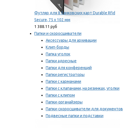
Футляр для 8 банковских карт Durable Rfid
Secure, 75 х 102 мм
1 388.11 руб
Папки и скоросшиватели
Аксессуары для архивации
Клип-борды
Папка уголок
Папки адресные
Папки для конференций
Папки регистраторы
Папки с карманами
Папки с клапанами, на резинках, уголки
Папки с клипом
Папки-органайзеры
Папки-скоросшиватели для документов
Подвесные папки и подставки
Скрепкошины и обложки