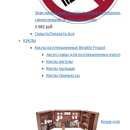
Знак напольный Durable Курение запрещено,
самоклеящийся, 430 мм х 0.4 мм
5 082 руб
Скрыть
Показать все
КУКЛЫ
Куклы коллекционные Birgitte Frigast
Аксессуары для коллекционных кукол
Куклы ангелы
Куклы малыши
Куклы принцессы
Куклы эльфы, гномы и феи
Мы рекомендуем
Кухня для