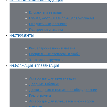
Блокноты и тетради
Бумага, картон и альбомы для рисования
Ежедневники, планинги
Подарочная упаковка
ИНСТРУМЕНТЫ
Канцелярские ножи и лезвия
Специальные степлеры и скобы
Электроинструменты
ИНФОРМАЦИЯ И ПРЕЗЕНТАЦИЯ
Аксессуары для презентации
Дверные таблички
Доски и демонстрационное оборудование
Пиктограммы
Аксессуары для планшетов и мониторов