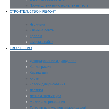
Промышленная и специальная паста
СТРОИТЕЛЬСТВО И РЕМОНТ
Изоляция
Клейкие ленты
Крепеж
Сварка и пайка
ТВОРЧЕСТВО
Декорирование и рукоделие
Каллиграфия
Карандаши
Кисти
Краски для рисования
Ластики
Лепка и скульптура
Мелки для рисования
Точилки для мелков и карандашей