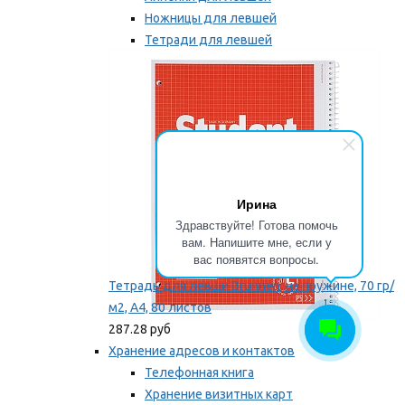
Ножницы для левшей
Тетради для левшей
Точилки для левшей
Мы рекомендуем
Ирина
Здравствуйте! Готова помочь
вам. Напишите мне, если у
вас появятся вопросы.
Тетрадь для левши Brunnen, на пружине, 70 гр/
м2, А4, 80 листов
287.28 руб
Хранение адресов и контактов
Телефонная книга
Хранение визитных карт