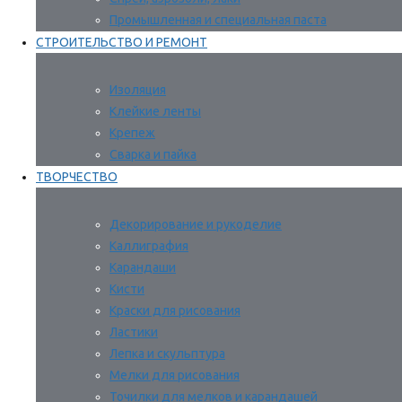
Промышленная и специальная паста
СТРОИТЕЛЬСТВО И РЕМОНТ
Изоляция
Клейкие ленты
Крепеж
Сварка и пайка
ТВОРЧЕСТВО
Декорирование и рукоделие
Каллиграфия
Карандаши
Кисти
Краски для рисования
Ластики
Лепка и скульптура
Мелки для рисования
Точилки для мелков и карандашей