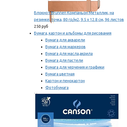
Блокнот Brunnen Компаньон Металлик, на
резинке, точка, 80 гр/м2, 9.5 х 12.8 см, 96 листов
250 руб
Бумага, картон и альбомы для рисования
Бумага для акварели
Бумага для маркеров
Бумага для масла,акрила
Бумага для пастели
Бумага для черчения и графики
Бумага цветная
Картон и пенокартон
Фотобумага
Мы рекомендуем