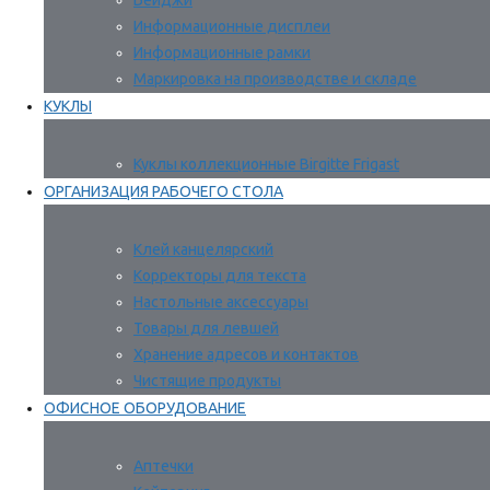
Бейджи
Информационные дисплеи
Информационные рамки
Маркировка на производстве и складе
КУКЛЫ
Куклы коллекционные Birgitte Frigast
ОРГАНИЗАЦИЯ РАБОЧЕГО СТОЛА
Клей канцелярский
Корректоры для текста
Настольные аксессуары
Товары для левшей
Хранение адресов и контактов
Чистящие продукты
ОФИСНОЕ ОБОРУДОВАНИЕ
Аптечки