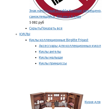
Знак напольный Durable Курение запрещено,
самоклеящийся, 430 мм х 0.4 мм
5 082 руб
Скрыть
Показать все
КУКЛЫ
Куклы коллекционные Birgitte Frigast
Аксессуары для коллекционных кукол
Куклы ангелы
Куклы малыши
Куклы принцессы
Куклы эльфы, гномы и феи
Мы рекомендуем
Кухня для