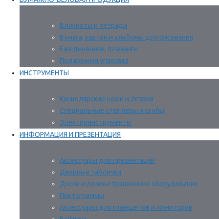
Блокноты и тетради
Бумага, картон и альбомы для рисования
Ежедневники, планинги
Подарочная упаковка
ИНСТРУМЕНТЫ
Канцелярские ножи и лезвия
Специальные степлеры и скобы
Электроинструменты
ИНФОРМАЦИЯ И ПРЕЗЕНТАЦИЯ
Аксессуары для презентации
Дверные таблички
Доски и демонстрационное оборудование
Пиктограммы
Аксессуары для планшетов и мониторов