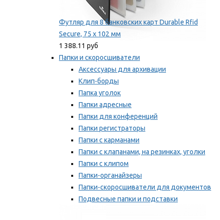
Футляр для 8 банковских карт Durable Rfid
Secure, 75 х 102 мм
1 388.11 руб
Папки и скоросшиватели
Аксессуары для архивации
Клип-борды
Папка уголок
Папки адресные
Папки для конференций
Папки регистраторы
Папки с карманами
Папки с клапанами, на резинках, уголки
Папки с клипом
Папки-органайзеры
Папки-скоросшиватели для документов
Подвесные папки и подставки
Скрепкошины и обложки