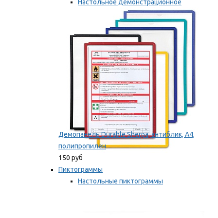
Настольное демонстрационное
оборудование
Мы рекомендуем
Демопанель Durable Sherpa, антиблик, А4,
полипропилен
150 руб
Пиктограммы
Настольные пиктограммы
Самоклеящиеся пиктограммы
Мы рекомендуем