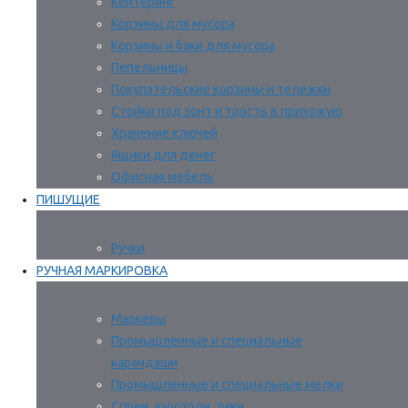
Кейтеринг
Корзины для мусора
Корзины и баки для мусора
Пепельницы
Покупательские корзины и тележки
Стойки под зонт и трость в прихожую
Хранение ключей
Ящики для денег
Офисная мебель
ПИШУЩИЕ
Ручки
РУЧНАЯ МАРКИРОВКА
Маркеры
Промышленные и специальные
карандаши
Промышленные и специальные мелки
Спреи, аэрозоли, лаки