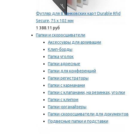
Футляр для 8 банковских карт Durable Rfid
Secure, 75 х 102 мм
1 388.11 руб
Папки и скоросшиватели
Аксессуары для архивации
Клип-борды
Папка уголок
Папки адресные
Папки для конференций
Папки регистраторы
Папки с карманами
Папки с клапанами, на резинках, уголки
Папки с клипом
Папки-органайзеры
Папки-скоросшиватели для документов
Подвесные папки и подставки
Скрепкошины и обложки