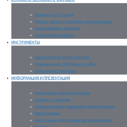
Блокноты и тетради
Бумага, картон и альбомы для рисования
Ежедневники, планинги
Подарочная упаковка
ИНСТРУМЕНТЫ
Канцелярские ножи и лезвия
Специальные степлеры и скобы
Электроинструменты
ИНФОРМАЦИЯ И ПРЕЗЕНТАЦИЯ
Аксессуары для презентации
Дверные таблички
Доски и демонстрационное оборудование
Пиктограммы
Аксессуары для планшетов и мониторов