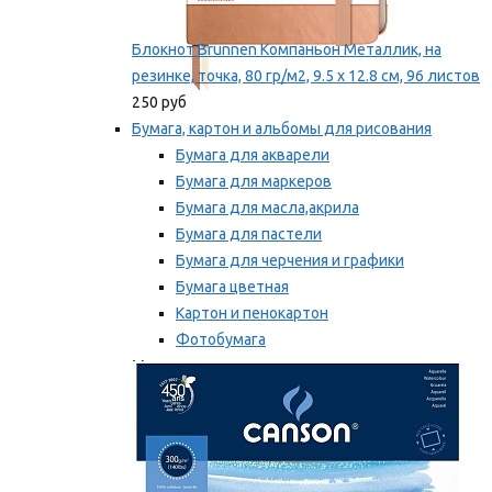
Блокнот Brunnen Компаньон Металлик, на
резинке, точка, 80 гр/м2, 9.5 х 12.8 см, 96 листов
250 руб
Бумага, картон и альбомы для рисования
Бумага для акварели
Бумага для маркеров
Бумага для масла,акрила
Бумага для пастели
Бумага для черчения и графики
Бумага цветная
Картон и пенокартон
Фотобумага
Мы рекомендуем