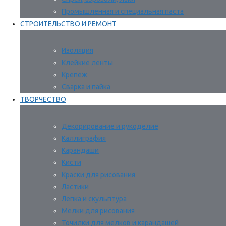
Промышленная и специальная паста
СТРОИТЕЛЬСТВО И РЕМОНТ
Изоляция
Клейкие ленты
Крепеж
Сварка и пайка
ТВОРЧЕСТВО
Декорирование и рукоделие
Каллиграфия
Карандаши
Кисти
Краски для рисования
Ластики
Лепка и скульптура
Мелки для рисования
Точилки для мелков и карандашей