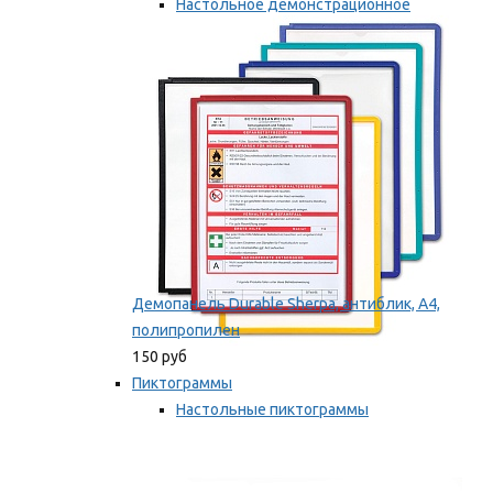
Настольное демонстрационное
оборудование
Мы рекомендуем
Демопанель Durable Sherpa, антиблик, А4,
полипропилен
150 руб
Пиктограммы
Настольные пиктограммы
Самоклеящиеся пиктограммы
Мы рекомендуем