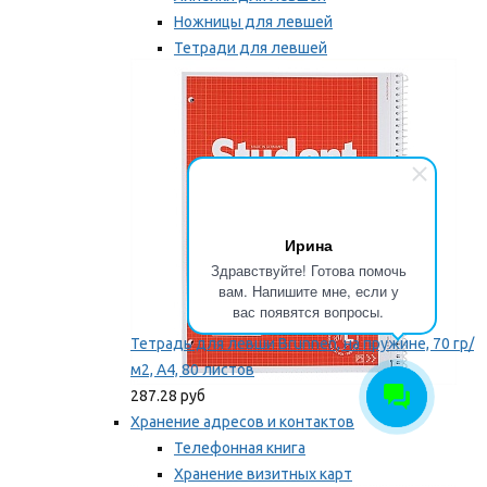
Ножницы для левшей
Тетради для левшей
Точилки для левшей
Мы рекомендуем
Ирина
Здравствуйте! Готова помочь
вам. Напишите мне, если у
вас появятся вопросы.
Тетрадь для левши Brunnen, на пружине, 70 гр/
м2, А4, 80 листов
287.28 руб
Хранение адресов и контактов
Телефонная книга
Хранение визитных карт