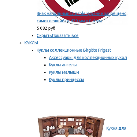
Знак напольный Durable Курение запрещено,
самоклеящийся, 430 мм х 0.4 мм
5 082 руб
Скрыть
Показать все
КУКЛЫ
Куклы коллекционные Birgitte Frigast
Аксессуары для коллекционных кукол
Куклы ангелы
Куклы малыши
Куклы принцессы
Куклы эльфы, гномы и феи
Мы рекомендуем
Кухня для