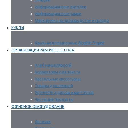
Бейджи
Информационные дисплеи
Информационные рамки
Маркировка на производстве и складе
КУКЛЫ
Куклы коллекционные Birgitte Frigast
ОРГАНИЗАЦИЯ РАБОЧЕГО СТОЛА
Клей канцелярский
Корректоры для текста
Настольные аксессуары
Товары для левшей
Хранение адресов и контактов
Чистящие продукты
ОФИСНОЕ ОБОРУДОВАНИЕ
Аптечки