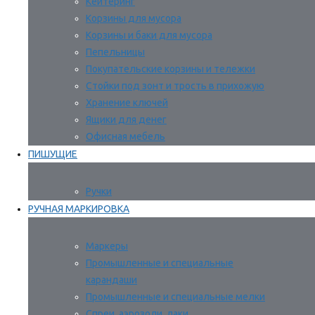
Кейтеринг
Корзины для мусора
Корзины и баки для мусора
Пепельницы
Покупательские корзины и тележки
Стойки под зонт и трость в прихожую
Хранение ключей
Ящики для денег
Офисная мебель
ПИШУЩИЕ
Ручки
РУЧНАЯ МАРКИРОВКА
Маркеры
Промышленные и специальные
карандаши
Промышленные и специальные мелки
Спреи, аэрозоли, лаки