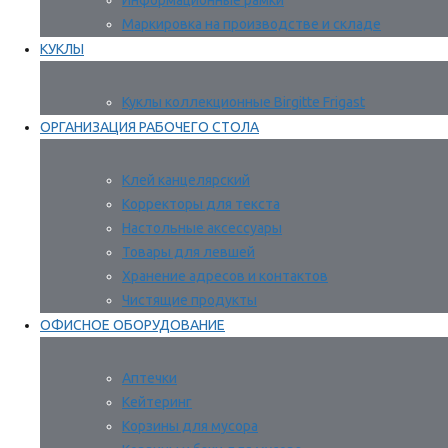
Информационные рамки
Маркировка на производстве и складе
КУКЛЫ
Куклы коллекционные Birgitte Frigast
ОРГАНИЗАЦИЯ РАБОЧЕГО СТОЛА
Клей канцелярский
Корректоры для текста
Настольные аксессуары
Товары для левшей
Хранение адресов и контактов
Чистящие продукты
ОФИСНОЕ ОБОРУДОВАНИЕ
Аптечки
Кейтеринг
Корзины для мусора