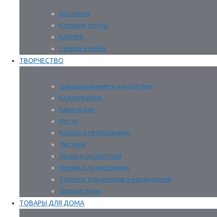
Изоляция
Клейкие ленты
Крепеж
Сварка и пайка
ТВОРЧЕСТВО
Декорирование и рукоделие
Каллиграфия
Карандаши
Кисти
Краски для рисования
Ластики
Лепка и скульптура
Мелки для рисования
Точилки для мелков и карандашей
Фломастеры
ТОВАРЫ ДЛЯ ДОМА