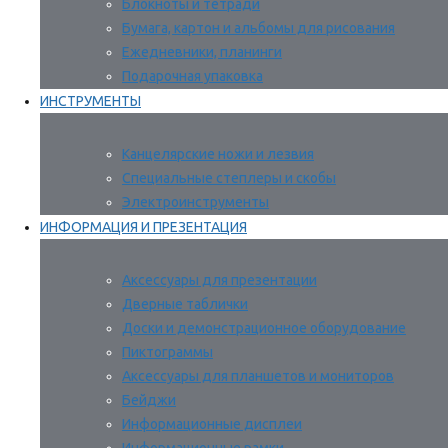
Блокноты и тетради
Бумага, картон и альбомы для рисования
Ежедневники, планинги
Подарочная упаковка
ИНСТРУМЕНТЫ
Канцелярские ножи и лезвия
Специальные степлеры и скобы
Электроинструменты
ИНФОРМАЦИЯ И ПРЕЗЕНТАЦИЯ
Аксессуары для презентации
Дверные таблички
Доски и демонстрационное оборудование
Пиктограммы
Аксессуары для планшетов и мониторов
Бейджи
Информационные дисплеи