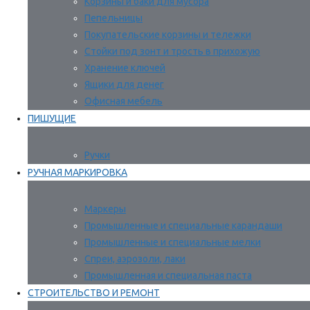
Корзины и баки для мусора
Пепельницы
Покупательские корзины и тележки
Стойки под зонт и трость в прихожую
Хранение ключей
Ящики для денег
Офисная мебель
ПИШУЩИЕ
Ручки
РУЧНАЯ МАРКИРОВКА
Маркеры
Промышленные и специальные карандаши
Промышленные и специальные мелки
Спреи, аэрозоли, лаки
Промышленная и специальная паста
СТРОИТЕЛЬСТВО И РЕМОНТ