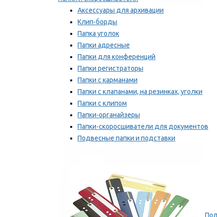
Аксессуары для архивации
Клип-борды
Папка уголок
Папки адресные
Папки для конференций
Папки регистраторы
Папки с карманами
Папки с клапанами, на резинках, уголки
Папки с клипом
Папки-органайзеры
Папки-скоросшиватели для документов
Подвесные папки и подставки
Скрепкошины и обложки
Мы рекомендуем
Пол