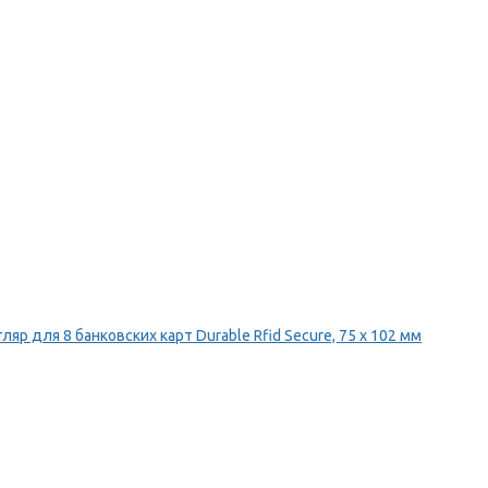
ляр для 8 банковских карт Durable Rfid Secure, 75 х 102 мм