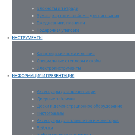
Блокноты и тетради
Бумага, картон и альбомы для рисования
Ежедневники, планинги
Подарочная упаковка
ИНСТРУМЕНТЫ
Канцелярские ножи и лезвия
Специальные степлеры и скобы
Электроинструменты
ИНФОРМАЦИЯ И ПРЕЗЕНТАЦИЯ
Аксессуары для презентации
Дверные таблички
Доски и демонстрационное оборудование
Пиктограммы
Аксессуары для планшетов и мониторов
Бейджи