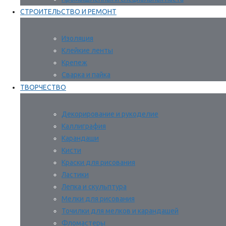
СТРОИТЕЛЬСТВО И РЕМОНТ
Изоляция
Клейкие ленты
Крепеж
Сварка и пайка
ТВОРЧЕСТВО
Декорирование и рукоделие
Каллиграфия
Карандаши
Кисти
Краски для рисования
Ластики
Лепка и скульптура
Мелки для рисования
Точилки для мелков и карандашей
Фломастеры