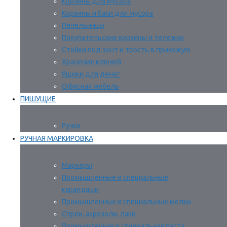
Корзины для мусора
Корзины и баки для мусора
Пепельницы
Покупательские корзины и тележки
Стойки под зонт и трость в прихожую
Хранение ключей
Ящики для денег
Офисная мебель
ПИШУЩИЕ
Ручки
РУЧНАЯ МАРКИРОВКА
Маркеры
Промышленные и специальные
карандаши
Промышленные и специальные мелки
Спреи, аэрозоли, лаки
Промышленная и специальная паста