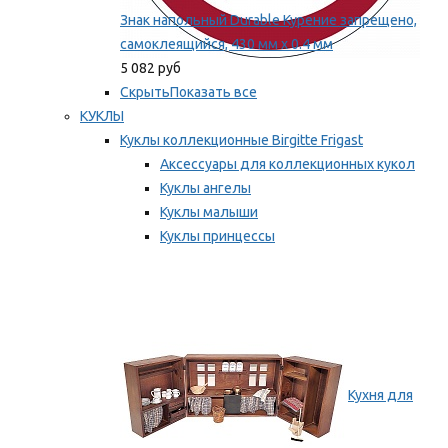
Знак напольный Durable Курение запрещено,
самоклеящийся, 430 мм х 0.4 мм
5 082 руб
Скрыть
Показать все
КУКЛЫ
Куклы коллекционные Birgitte Frigast
Аксессуары для коллекционных кукол
Куклы ангелы
Куклы малыши
Куклы принцессы
Куклы эльфы, гномы и феи
Мы рекомендуем
Кухня для