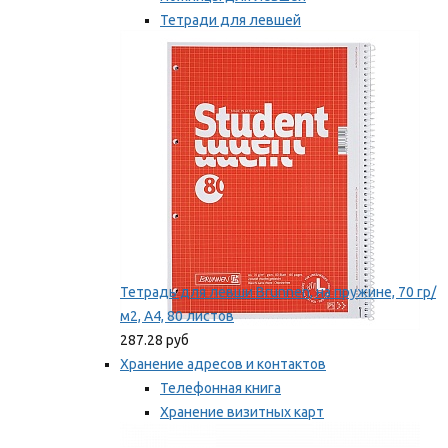
Тетради для левшей
Точилки для левшей
Мы рекомендуем
Тетрадь для левши Brunnen, на пружине, 70 гр/
м2, А4, 80 листов
287.28 руб
Хранение адресов и контактов
Телефонная книга
Хранение визитных карт
Карточки для картотек