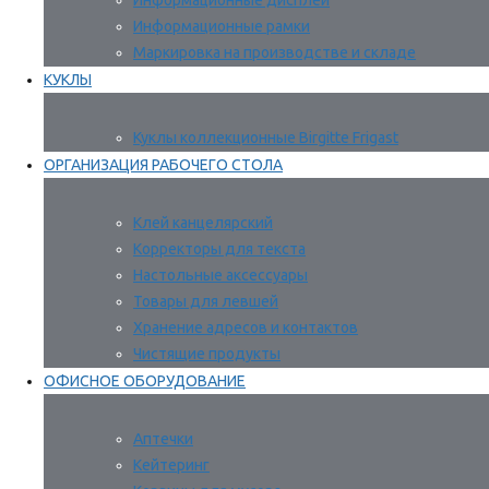
Информационные дисплеи
Информационные рамки
Маркировка на производстве и складе
КУКЛЫ
Куклы коллекционные Birgitte Frigast
ОРГАНИЗАЦИЯ РАБОЧЕГО СТОЛА
Клей канцелярский
Корректоры для текста
Настольные аксессуары
Товары для левшей
Хранение адресов и контактов
Чистящие продукты
ОФИСНОЕ ОБОРУДОВАНИЕ
Аптечки
Кейтеринг