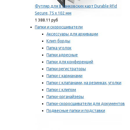
Футляр для 8 банковских карт Durable Rfid
Secure, 75 х 102 мм
1 388.11 руб
Папки и скоросшиватели
Аксессуары для архивации
Клип-борды
Папка уголок
Папки адресные
Папки для конференций
Папки регистраторы
Папки с карманами
Папки с клапанами, на резинках, уголки
Папки с клипом
Папки-органайзеры
Папки-скоросшиватели для документов
Подвесные папки и подставки
Скрепкошины и обложки
Мы рекомендуем