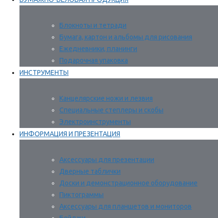
Блокноты и тетради
Бумага, картон и альбомы для рисования
Ежедневники, планинги
Подарочная упаковка
ИНСТРУМЕНТЫ
Канцелярские ножи и лезвия
Специальные степлеры и скобы
Электроинструменты
ИНФОРМАЦИЯ И ПРЕЗЕНТАЦИЯ
Аксессуары для презентации
Дверные таблички
Доски и демонстрационное оборудование
Пиктограммы
Аксессуары для планшетов и мониторов