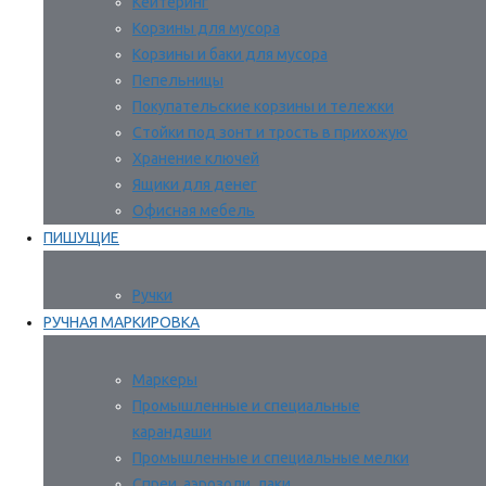
Кейтеринг
Корзины для мусора
Корзины и баки для мусора
Пепельницы
Покупательские корзины и тележки
Стойки под зонт и трость в прихожую
Хранение ключей
Ящики для денег
Офисная мебель
ПИШУЩИЕ
Ручки
РУЧНАЯ МАРКИРОВКА
Маркеры
Промышленные и специальные
карандаши
Промышленные и специальные мелки
Спреи, аэрозоли, лаки