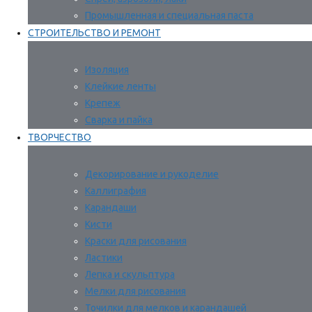
Промышленная и специальная паста
СТРОИТЕЛЬСТВО И РЕМОНТ
Изоляция
Клейкие ленты
Крепеж
Сварка и пайка
ТВОРЧЕСТВО
Декорирование и рукоделие
Каллиграфия
Карандаши
Кисти
Краски для рисования
Ластики
Лепка и скульптура
Мелки для рисования
Точилки для мелков и карандашей