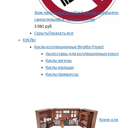
Знак напольный Durable Курение запрещено,
самоклеящийся, 430 мм х 0.4 мм
5 082 руб
Скрыть
Показать все
КУКЛЫ
Куклы коллекционные Birgitte Frigast
Аксессуары для коллекционных кукол
Куклы ангелы
Куклы малыши
Куклы принцессы
Куклы эльфы, гномы и феи
Мы рекомендуем
Кухня для