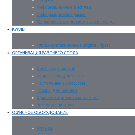
Бейджи
Информационные дисплеи
Информационные рамки
Маркировка на производстве и складе
КУКЛЫ
Куклы коллекционные Birgitte Frigast
ОРГАНИЗАЦИЯ РАБОЧЕГО СТОЛА
Клей канцелярский
Корректоры для текста
Настольные аксессуары
Товары для левшей
Хранение адресов и контактов
Чистящие продукты
ОФИСНОЕ ОБОРУДОВАНИЕ
Аптечки