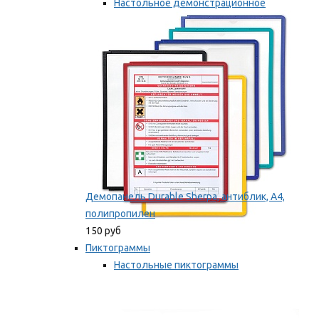
Настольное демонстрационное
оборудование
Мы рекомендуем
Демопанель Durable Sherpa, антиблик, А4,
полипропилен
150 руб
Пиктограммы
Настольные пиктограммы
Самоклеящиеся пиктограммы
Мы рекомендуем