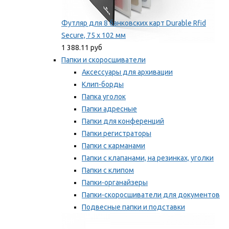
Футляр для 8 банковских карт Durable Rfid
Secure, 75 х 102 мм
1 388.11 руб
Папки и скоросшиватели
Аксессуары для архивации
Клип-борды
Папка уголок
Папки адресные
Папки для конференций
Папки регистраторы
Папки с карманами
Папки с клапанами, на резинках, уголки
Папки с клипом
Папки-органайзеры
Папки-скоросшиватели для документов
Подвесные папки и подставки
Скрепкошины и обложки