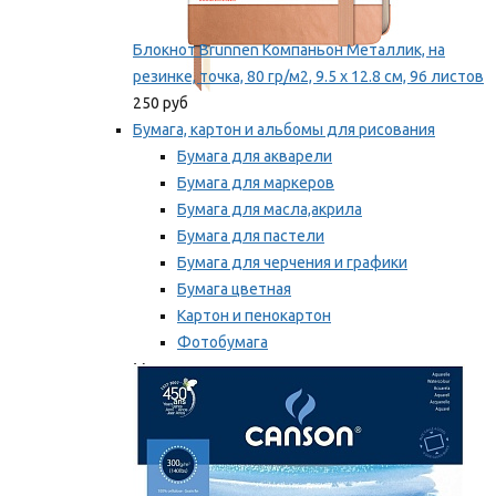
Блокнот Brunnen Компаньон Металлик, на
резинке, точка, 80 гр/м2, 9.5 х 12.8 см, 96 листов
250 руб
Бумага, картон и альбомы для рисования
Бумага для акварели
Бумага для маркеров
Бумага для масла,акрила
Бумага для пастели
Бумага для черчения и графики
Бумага цветная
Картон и пенокартон
Фотобумага
Мы рекомендуем