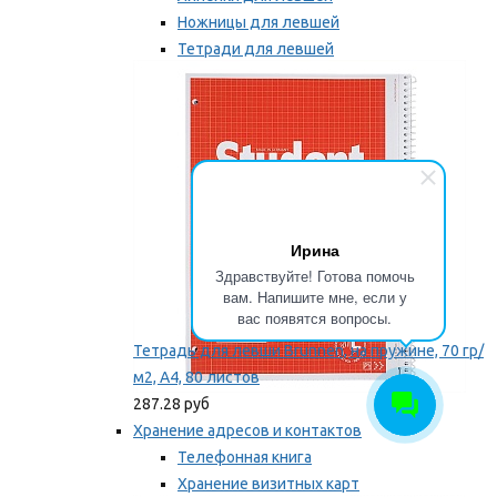
Ножницы для левшей
Тетради для левшей
Точилки для левшей
Мы рекомендуем
Ирина
Здравствуйте! Готова помочь
вам. Напишите мне, если у
вас появятся вопросы.
Тетрадь для левши Brunnen, на пружине, 70 гр/
м2, А4, 80 листов
287.28 руб
Хранение адресов и контактов
Телефонная книга
Хранение визитных карт