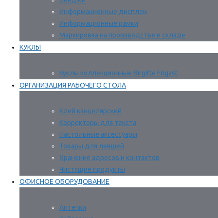
Бейджи
Информационные дисплеи
Информационные рамки
Маркировка на производстве и складе
КУКЛЫ
Куклы коллекционные Birgitte Frigast
ОРГАНИЗАЦИЯ РАБОЧЕГО СТОЛА
Клей канцелярский
Корректоры для текста
Настольные аксессуары
Товары для левшей
Хранение адресов и контактов
Чистящие продукты
ОФИСНОЕ ОБОРУДОВАНИЕ
Аптечки