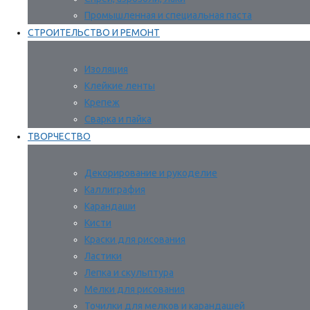
Промышленная и специальная паста
СТРОИТЕЛЬСТВО И РЕМОНТ
Изоляция
Клейкие ленты
Крепеж
Сварка и пайка
ТВОРЧЕСТВО
Декорирование и рукоделие
Каллиграфия
Карандаши
Кисти
Краски для рисования
Ластики
Лепка и скульптура
Мелки для рисования
Точилки для мелков и карандашей