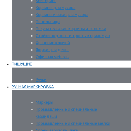
Кейтеринг
Корзины для мусора
Корзины и баки для мусора
Пепельницы
Покупательские корзины и тележки
Стойки под зонт и трость в прихожую
Хранение ключей
Ящики для денег
Офисная мебель
ПИШУЩИЕ
Ручки
РУЧНАЯ МАРКИРОВКА
Маркеры
Промышленные и специальные
карандаши
Промышленные и специальные мелки
Спреи, аэрозоли, лаки