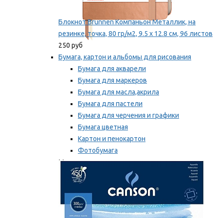
Блокнот Brunnen Компаньон Металлик, на
резинке, точка, 80 гр/м2, 9.5 х 12.8 см, 96 листов
250 руб
Бумага, картон и альбомы для рисования
Бумага для акварели
Бумага для маркеров
Бумага для масла,акрила
Бумага для пастели
Бумага для черчения и графики
Бумага цветная
Картон и пенокартон
Фотобумага
Мы рекомендуем