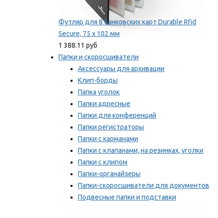
Футляр для 8 банковских карт Durable Rfid
Secure, 75 х 102 мм
1 388.11 руб
Папки и скоросшиватели
Аксессуары для архивации
Клип-борды
Папка уголок
Папки адресные
Папки для конференций
Папки регистраторы
Папки с карманами
Папки с клапанами, на резинках, уголки
Папки с клипом
Папки-органайзеры
Папки-скоросшиватели для документов
Подвесные папки и подставки
Скрепкошины и обложки