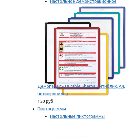
Настольное демонстрационное
оборудование
Мы рекомендуем
Демопанель Durable Sherpa, антиблик, А4,
полипропилен
150 руб
Пиктограммы
Настольные пиктограммы
Самоклеящиеся пиктограммы
Мы рекомендуем