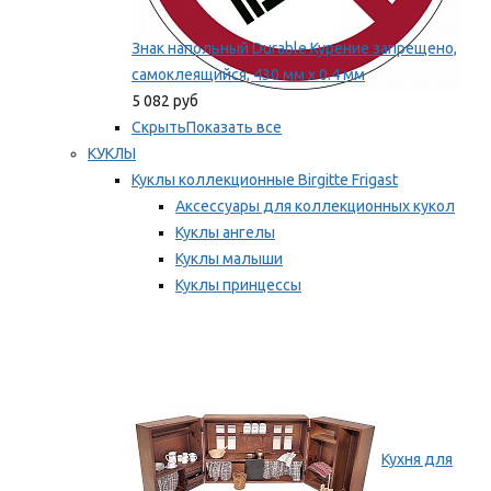
Знак напольный Durable Курение запрещено,
самоклеящийся, 430 мм х 0.4 мм
5 082 руб
Скрыть
Показать все
КУКЛЫ
Куклы коллекционные Birgitte Frigast
Аксессуары для коллекционных кукол
Куклы ангелы
Куклы малыши
Куклы принцессы
Куклы эльфы, гномы и феи
Мы рекомендуем
Кухня для