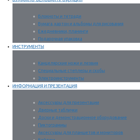
Блокноты и тетради
Бумага, картон и альбомы для рисования
Ежедневники, планинги
Подарочная упаковка
ИНСТРУМЕНТЫ
Канцелярские ножи и лезвия
Специальные степлеры и скобы
Электроинструменты
ИНФОРМАЦИЯ И ПРЕЗЕНТАЦИЯ
Аксессуары для презентации
Дверные таблички
Доски и демонстрационное оборудование
Пиктограммы
Аксессуары для планшетов и мониторов