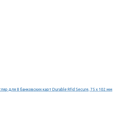
ляр для 8 банковских карт Durable Rfid Secure, 75 х 102 мм