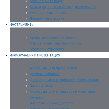
Блокноты и тетради
Бумага, картон и альбомы для рисования
Ежедневники, планинги
Подарочная упаковка
ИНСТРУМЕНТЫ
Канцелярские ножи и лезвия
Специальные степлеры и скобы
Электроинструменты
ИНФОРМАЦИЯ И ПРЕЗЕНТАЦИЯ
Аксессуары для презентации
Дверные таблички
Доски и демонстрационное оборудование
Пиктограммы
Аксессуары для планшетов и мониторов
Бейджи
Информационные дисплеи