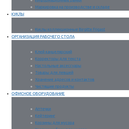
Информационные рамки
Маркировка на производстве и складе
КУКЛЫ
Куклы коллекционные Birgitte Frigast
ОРГАНИЗАЦИЯ РАБОЧЕГО СТОЛА
Клей канцелярский
Корректоры для текста
Настольные аксессуары
Товары для левшей
Хранение адресов и контактов
Чистящие продукты
ОФИСНОЕ ОБОРУДОВАНИЕ
Аптечки
Кейтеринг
Корзины для мусора