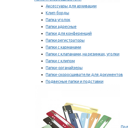
Аксессуары для архивации
Клип-борды
Папка уголок
Папки адресные
Папки для конференций
Папки регистраторы
Папки с карманами
Папки с клапанами, на резинках, уголки
Папки с клипом
Папки-органайзеры
Папки-скоросшиватели для документов
Подвесные папки и подставки
Скрепкошины и обложки
Мы рекомендуем
Пол