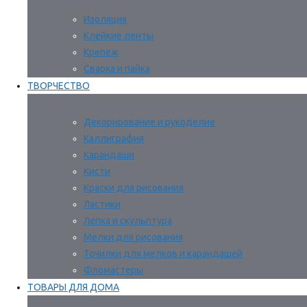
Изоляция
Клейкие ленты
Крепеж
Сварка и пайка
ТВОРЧЕСТВО
Декорирование и рукоделие
Каллиграфия
Карандаши
Кисти
Краски для рисования
Ластики
Лепка и скульптура
Мелки для рисования
Точилки для мелков и карандашей
Фломастеры
ТОВАРЫ ДЛЯ ДОМА