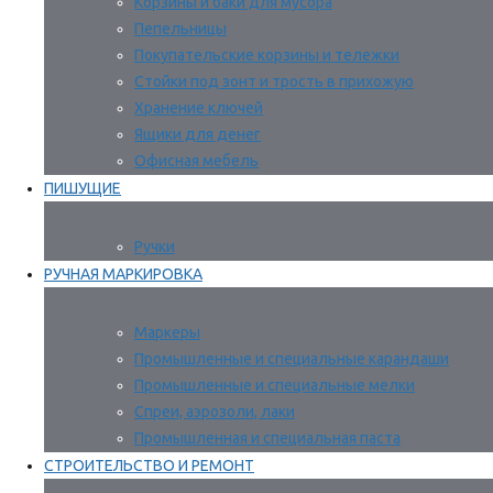
Корзины и баки для мусора
Пепельницы
Покупательские корзины и тележки
Стойки под зонт и трость в прихожую
Хранение ключей
Ящики для денег
Офисная мебель
ПИШУЩИЕ
Ручки
РУЧНАЯ МАРКИРОВКА
Маркеры
Промышленные и специальные карандаши
Промышленные и специальные мелки
Спреи, аэрозоли, лаки
Промышленная и специальная паста
СТРОИТЕЛЬСТВО И РЕМОНТ