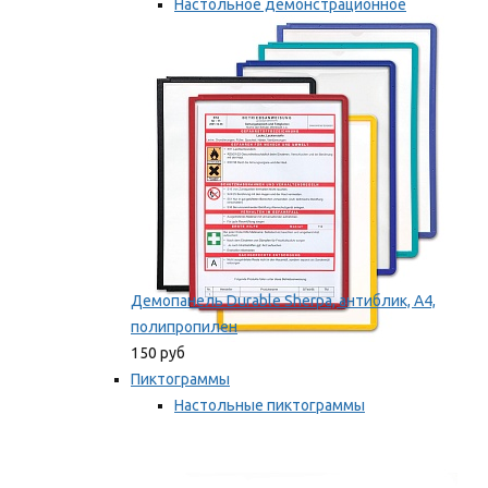
Настольное демонстрационное
оборудование
Мы рекомендуем
Демопанель Durable Sherpa, антиблик, А4,
полипропилен
150 руб
Пиктограммы
Настольные пиктограммы
Самоклеящиеся пиктограммы
Мы рекомендуем