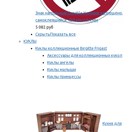
Знак напольный Durable Курение запрещено,
самоклеящийся, 430 мм х 0.4 мм
5 082 руб
Скрыть
Показать все
КУКЛЫ
Куклы коллекционные Birgitte Frigast
Аксессуары для коллекционных кукол
Куклы ангелы
Куклы малыши
Куклы принцессы
Куклы эльфы, гномы и феи
Мы рекомендуем
Кухня для