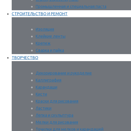
Промышленная и специальная паста
СТРОИТЕЛЬСТВО И РЕМОНТ
Изоляция
Клейкие ленты
Крепеж
Сварка и пайка
ТВОРЧЕСТВО
Декорирование и рукоделие
Каллиграфия
Карандаши
Кисти
Краски для рисования
Ластики
Лепка и скульптура
Мелки для рисования
Точилки для мелков и карандашей