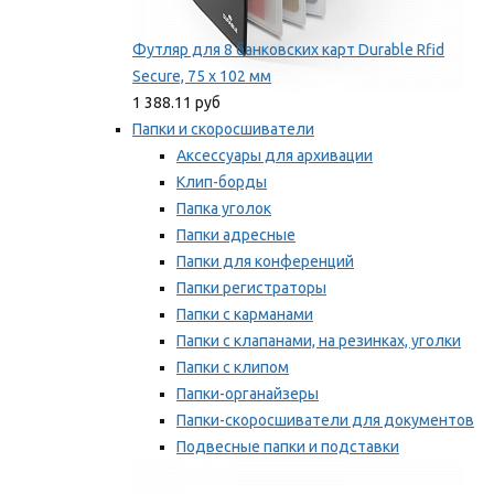
Футляр для 8 банковских карт Durable Rfid
Secure, 75 х 102 мм
1 388.11 руб
Папки и скоросшиватели
Аксессуары для архивации
Клип-борды
Папка уголок
Папки адресные
Папки для конференций
Папки регистраторы
Папки с карманами
Папки с клапанами, на резинках, уголки
Папки с клипом
Папки-органайзеры
Папки-скоросшиватели для документов
Подвесные папки и подставки
Скрепкошины и обложки