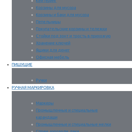
Кейтеринг
Корзины для мусора
Корзины и баки для мусора
Пепельницы
Покупательские корзины и тележки
Стойки под зонт и трость в прихожую
Хранение ключей
Ящики для денег
Офисная мебель
ПИШУЩИЕ
Ручки
РУЧНАЯ МАРКИРОВКА
Маркеры
Промышленные и специальные
карандаши
Промышленные и специальные мелки
Спреи, аэрозоли, лаки