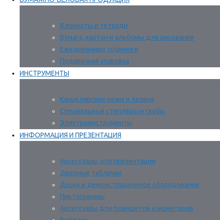
Блокноты и тетради
Бумага, картон и альбомы для рисования
Ежедневники, планинги
Подарочная упаковка
ИНСТРУМЕНТЫ
Канцелярские ножи и лезвия
Специальные степлеры и скобы
Электроинструменты
ИНФОРМАЦИЯ И ПРЕЗЕНТАЦИЯ
Аксессуары для презентации
Дверные таблички
Доски и демонстрационное оборудование
Пиктограммы
Аксессуары для планшетов и мониторов