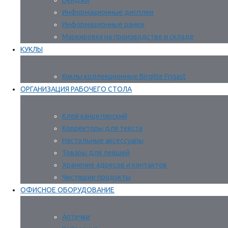
Бейджи
Информационные дисплеи
Информационные рамки
Маркировка на производстве и складе
КУКЛЫ
Куклы коллекционные Birgitte Frigast
ОРГАНИЗАЦИЯ РАБОЧЕГО СТОЛА
Клей канцелярский
Корректоры для текста
Настольные аксессуары
Товары для левшей
Хранение адресов и контактов
Чистящие продукты
ОФИСНОЕ ОБОРУДОВАНИЕ
Аптечки