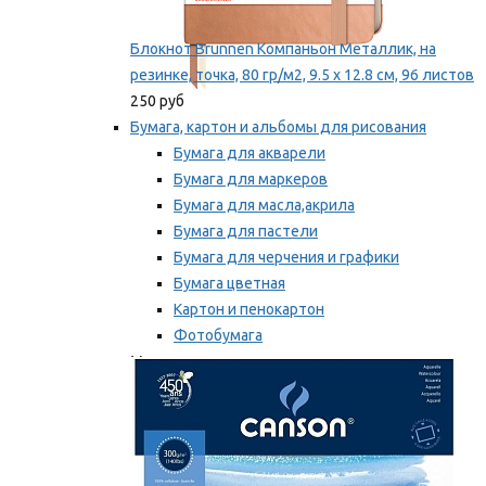
Блокнот Brunnen Компаньон Металлик, на
резинке, точка, 80 гр/м2, 9.5 х 12.8 см, 96 листов
250 руб
Бумага, картон и альбомы для рисования
Бумага для акварели
Бумага для маркеров
Бумага для масла,акрила
Бумага для пастели
Бумага для черчения и графики
Бумага цветная
Картон и пенокартон
Фотобумага
Мы рекомендуем