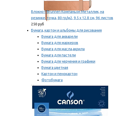
Блокнот Brunnen Компаньон Металлик, на
резинке, точка, 80 гр/м2, 9.5 х 12.8 см, 96 листов
250 руб
Бумага, картон и альбомы для рисования
Бумага для акварели
Бумага для маркеров
Бумага для масла,акрила
Бумага для пастели
Бумага для черчения и графики
Бумага цветная
Картон и пенокартон
Фотобумага
Мы рекомендуем