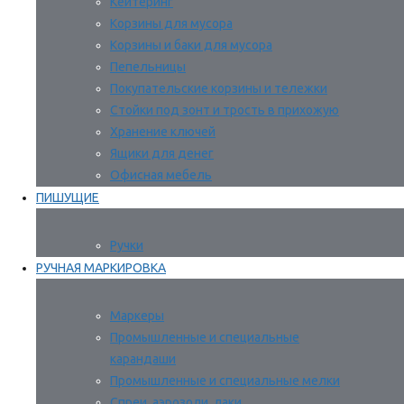
Кейтеринг
Корзины для мусора
Корзины и баки для мусора
Пепельницы
Покупательские корзины и тележки
Стойки под зонт и трость в прихожую
Хранение ключей
Ящики для денег
Офисная мебель
ПИШУЩИЕ
Ручки
РУЧНАЯ МАРКИРОВКА
Маркеры
Промышленные и специальные
карандаши
Промышленные и специальные мелки
Спреи, аэрозоли, лаки