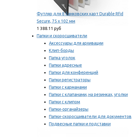
Футляр для 8 банковских карт Durable Rfid
Secure, 75 х 102 мм
1 388.11 руб
Папки и скоросшиватели
Аксессуары для архивации
Клип-борды
Папка уголок
Папки адресные
Папки для конференций
Папки регистраторы
Папки с карманами
Папки с клапанами, на резинках, уголки
Папки с клипом
Папки-органайзеры
Папки-скоросшиватели для документов
Подвесные папки и подставки
Скрепкошины и обложки