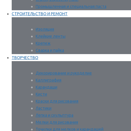
Промышленная и специальная паста
СТРОИТЕЛЬСТВО И РЕМОНТ
Изоляция
Клейкие ленты
Крепеж
Сварка и пайка
ТВОРЧЕСТВО
Декорирование и рукоделие
Каллиграфия
Карандаши
Кисти
Краски для рисования
Ластики
Лепка и скульптура
Мелки для рисования
Точилки для мелков и карандашей