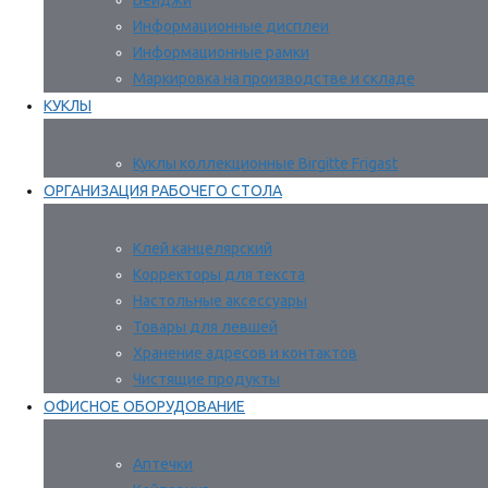
Бейджи
Информационные дисплеи
Информационные рамки
Маркировка на производстве и складе
КУКЛЫ
Куклы коллекционные Birgitte Frigast
ОРГАНИЗАЦИЯ РАБОЧЕГО СТОЛА
Клей канцелярский
Корректоры для текста
Настольные аксессуары
Товары для левшей
Хранение адресов и контактов
Чистящие продукты
ОФИСНОЕ ОБОРУДОВАНИЕ
Аптечки