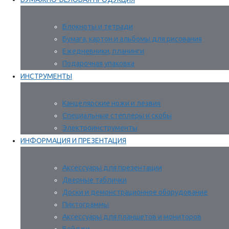
Блокноты и тетради
Бумага, картон и альбомы для рисования
Ежедневники, планинги
Подарочная упаковка
ИНСТРУМЕНТЫ
Канцелярские ножи и лезвия
Специальные степлеры и скобы
Электроинструменты
ИНФОРМАЦИЯ И ПРЕЗЕНТАЦИЯ
Аксессуары для презентации
Дверные таблички
Доски и демонстрационное оборудование
Пиктограммы
Аксессуары для планшетов и мониторов