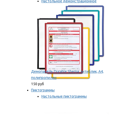
Настольное демонстрационное
оборудование
Мы рекомендуем
Демопанель Durable Sherpa, антиблик, А4,
полипропилен
150 руб
Пиктограммы
Настольные пиктограммы
Самоклеящиеся пиктограммы
Мы рекомендуем