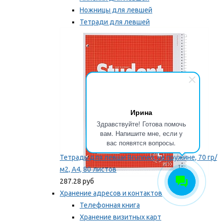
Ножницы для левшей
Тетради для левшей
Точилки для левшей
Мы рекомендуем
Ирина
Здравствуйте! Готова помочь
вам. Напишите мне, если у
вас появятся вопросы.
Тетрадь для левши Brunnen, на пружине, 70 гр/
м2, А4, 80 листов
287.28 руб
Хранение адресов и контактов
Телефонная книга
Хранение визитных карт