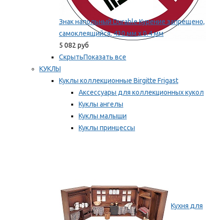
Знак напольный Durable Курение запрещено,
самоклеящийся, 430 мм х 0.4 мм
5 082 руб
Скрыть
Показать все
КУКЛЫ
Куклы коллекционные Birgitte Frigast
Аксессуары для коллекционных кукол
Куклы ангелы
Куклы малыши
Куклы принцессы
Куклы эльфы, гномы и феи
Мы рекомендуем
Кухня для